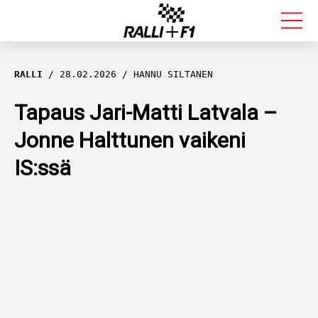
FORMULA 1
RALLI
28.02.2026
HANNU SILTANEN
RALLI
Tapaus Jari-Matti Latvala –
Jonne Halttunen vaikeni
KALLE ROVANPERÄ
IS:ssä
VALTTERI BOTTAS
MUUT