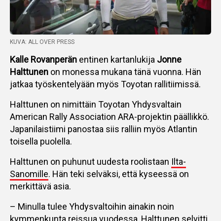
KUVA: ALL OVER PRESS
Kalle Rovanperän
entinen kartanlukija
Jonne
Halttunen
on monessa mukana tänä vuonna. Hän
jatkaa työskentelyään myös Toyotan rallitiimissä.
Halttunen on nimittäin Toyotan Yhdysvaltain
American Rally Association ARA-projektin päällikkö.
Japanilaistiimi panostaa siis ralliin myös Atlantin
toisella puolella.
Halttunen on puhunut uudesta roolistaan
Ilta-
Sanomille
. Hän teki selväksi, että kyseessä on
merkittävä asia.
– Minulla tulee Yhdysvaltoihin ainakin noin
kymmenkunta reissua vuodessa, Halttunen selvitti