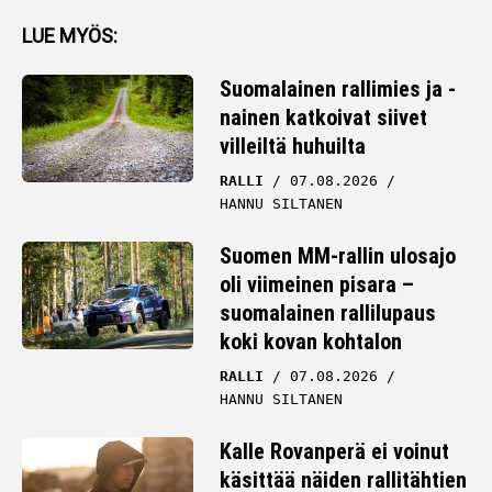
LUE MYÖS:
Suomalainen rallimies ja -
nainen katkoivat siivet
villeiltä huhuilta
RALLI
07.08.2026
HANNU SILTANEN
Suomen MM-rallin ulosajo
oli viimeinen pisara –
suomalainen rallilupaus
koki kovan kohtalon
RALLI
07.08.2026
HANNU SILTANEN
Kalle Rovanperä ei voinut
käsittää näiden rallitähtien