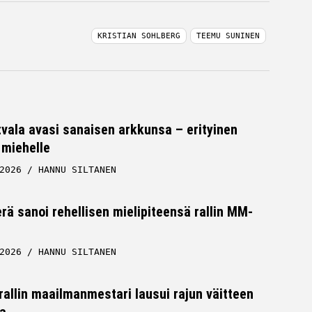
KRISTIAN SOHLBERG
TEEMU SUNINEN
tvala avasi sanaisen arkkunsa – erityinen
 miehelle
2026
HANNU SILTANEN
rä sanoi rehellisen mielipiteensä rallin MM-
2026
HANNU SILTANEN
allin maailmanmestari lausui rajun väitteen
a