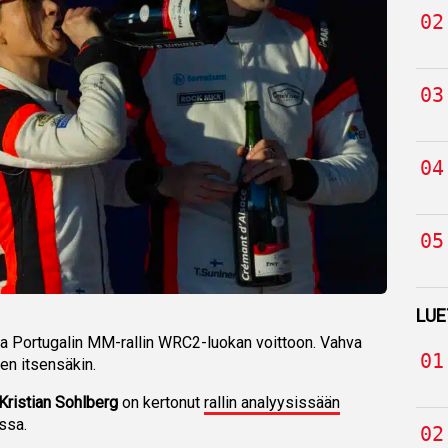
LUE
lla Portugalin MM-rallin WRC2-luokan voittoon. Vahva
hen itsensäkin.
Kristian Sohlberg
on kertonut
rallin analyysissään
ssa.