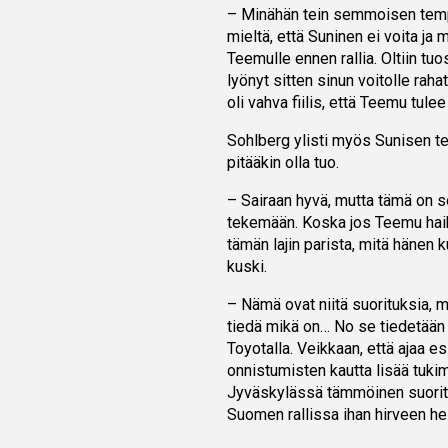
– Minähän tein semmoisen tempu
mieltä, että Suninen ei voita ja 
Teemulle ennen rallia. Oltiin tu
lyönyt sitten sinun voitolle rahat 
oli vahva fiilis, että Teemu tule
Sohlberg ylisti myös Sunisen tek
pitääkin olla tuo.
– Sairaan hyvä, mutta tämä on 
tekemään. Koska jos Teemu haikai
tämän lajin parista, mitä hänen 
kuski.
– Nämä ovat niitä suorituksia, mi
tiedä mikä on… No se tiedetään k
Toyotalla. Veikkaan, että ajaa e
onnistumisten kautta lisää tukim
Jyväskylässä tämmöinen suoritu
Suomen rallissa ihan hirveen he