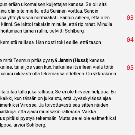
n erään ulkomaisen kuljettajan kanssa. Se oli sitä
minä olin sitä mieltä, että Suninen voittaa. Sanoin
ossa yhteyksissä normaalisti. Sanoin silleen, että olen
kiinni. Se laittoi takaisin minulle, että rip rahat. Minulla
e hoitamaan tämän rallin, selvitti Sohlberg.
emistä rallissa. Hän nosti toki esille, että tason
se mitä Teemun pitää pystyä
Jannin (Hussi
) kanssa
lee, tai ei jos vaan kun, haikailee itselleen vielä töitä
kuuluisi oikeasti olla tekemässä edelleen. On ykköskorin
tä pitää tulla joka rallissa. Se ei ole hirveen helppoa. En
aikki, kun tänään on julkaistu, että Jyväskylässä ajaa
simerkiksi Virossa. Ja toivottavasti saa sitten näiden
arkkoja, että ajaisi muissakin ralleissa. Vaikka
s pitäisi pystyä tekemään. Mutta se ei ole esimerkiksi
lppoa, arvioi Sohlberg.