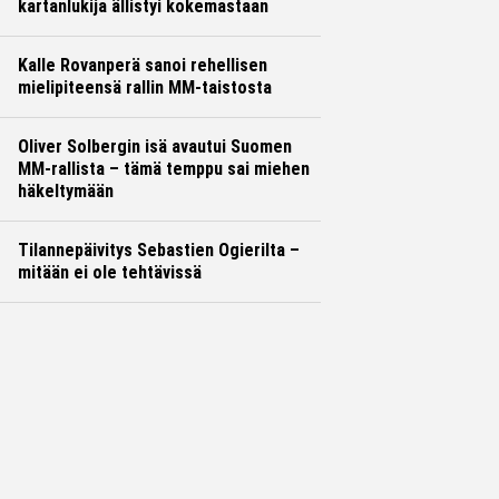
kartanlukija ällistyi kokemastaan
Kalle Rovanperä sanoi rehellisen
mielipiteensä rallin MM-taistosta
Oliver Solbergin isä avautui Suomen
MM-rallista – tämä temppu sai miehen
häkeltymään
Tilannepäivitys Sebastien Ogierilta –
mitään ei ole tehtävissä