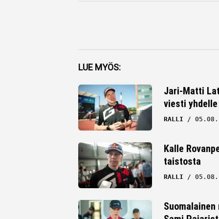
Facebook
LUE MYÖS:
Twitter
Jari-Matti La
viesti yhdelle
Whatsapp
RALLI
05.08.
Kalle Rovanpe
taistosta
RALLI
05.08.
Suomalainen r
Sami Pajarist