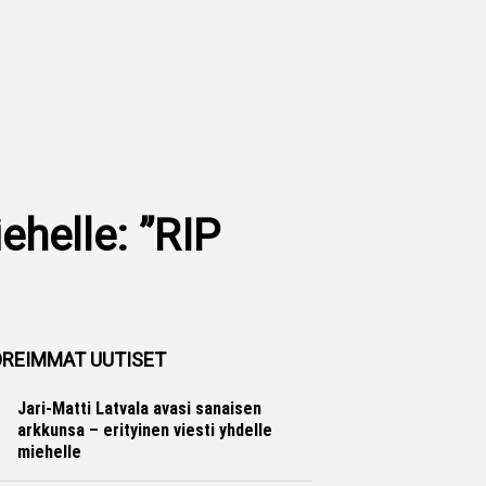
ehelle: ”RIP
REIMMAT UUTISET
Jari-Matti Latvala avasi sanaisen
arkkunsa – erityinen viesti yhdelle
miehelle
Ralli
Hannu Siltanen