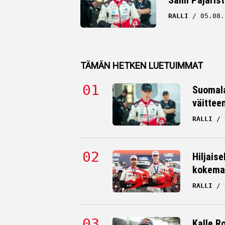
RALLI
05.08.
TÄMÄN HETKEN LUETUIMMAT
Suomala
väittee
RALLI
Hiljaise
kokema
RALLI
Kalle R