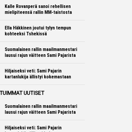
Kalle Rovanperä sanoi rehellisen
mielipiteensä rallin MM-taistosta
Ralli
Hannu Siltanen
Ella Häkkinen joutui tylyn tempun
kohteeksi Tshekissä
Formula 1
Ville Hirvonen
Suomalainen rallin maailmanmestari
lausui rajun väitteen Sami Pajarista
Ralli
Hannu Siltanen
Hiljaiseksi veti: Sami Pajarin
kartanlukija ällistyi kokemastaan
Ralli
Hannu Siltanen
TUIMMAT UUTISET
Suomalainen rallin maailmanmestari
lausui rajun väitteen Sami Pajarista
Hiljaiseksi veti: Sami Pajarin