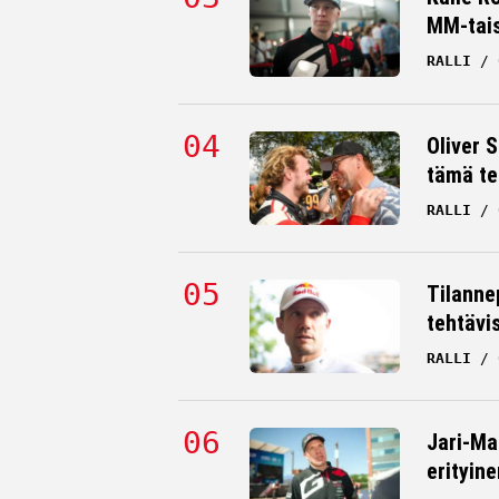
MM-tai
RALLI
Oliver 
tämä te
RALLI
Tilanne
tehtävi
RALLI
Jari-Ma
erityine