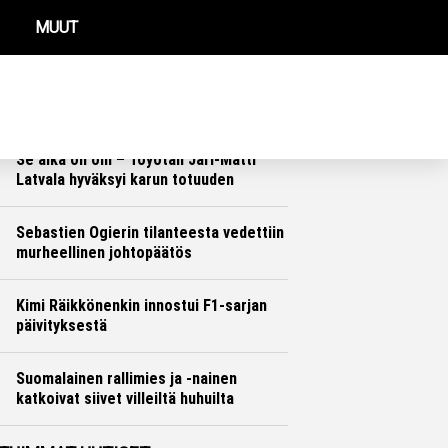
MUUT
REIMMAT UUTISET
Se oli siinä: Suomalaisen rallikuskin
kausi päättyi kuin seinään
Ralli
Hannu Siltanen
Se aika on ohi – Toyotan Jari-Matti
Latvala hyväksyi karun totuuden
Ralli
Hannu Siltanen
Sebastien Ogierin tilanteesta vedettiin
murheellinen johtopäätös
Ralli
Hannu Siltanen
Kimi Räikkönenkin innostui F1-sarjan
päivityksestä
Formula 1
Hannu Siltanen
Suomalainen rallimies ja -nainen
katkoivat siivet villeiltä huhuilta
Ralli
Hannu Siltanen