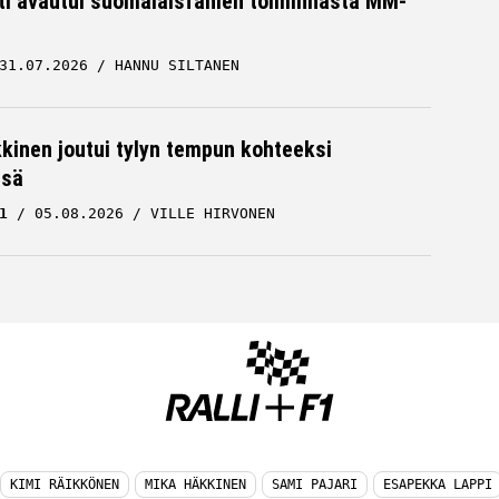
hti avautui suomalaisfanien toiminnasta MM-
31.07.2026
HANNU SILTANEN
kkinen joutui tylyn tempun kohteeksi
ssä
1
05.08.2026
VILLE HIRVONEN
KIMI RÄIKKÖNEN
MIKA HÄKKINEN
SAMI PAJARI
ESAPEKKA LAPPI