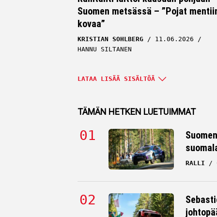
Suomen metsässä – ”Pojat mentii
kovaa”
KRISTIAN SOHLBERG
11.06.2026
HANNU SILTANEN
LATAA LISÄÄ SISÄLTÖÄ
TÄMÄN HETKEN LUETUIMMAT
Suomen 
suomala
RALLI
Suomalainen rallimies pöyristyi
Sebasti
näkemästään Ruotsin MM-rallissa
johtopä
”Käsittämättömän surkeaa”