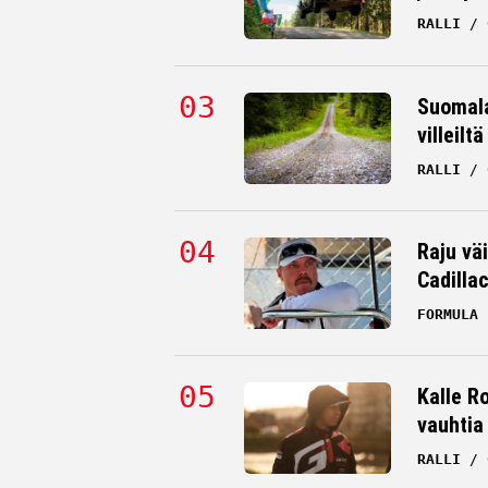
RALLI
KRISTIAN SOHLBERG
12.02.2026
HANNU SILTANEN
Suomala
villeilt
RALLI
Raju väi
Cadilla
FORMULA 
Kalle Ro
vauhtia
RALLI