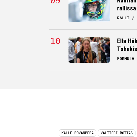
Rallitä
rallissa
RALLI
Ella Hä
Tsheki
FORMULA 
KALLE ROVANPERÄ
VALTTERI BOTTAS