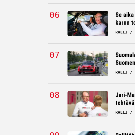
Se aika
karun t
RALLI
Suomala
Suomen 
RALLI
Jari-Mat
tehtävä
RALLI