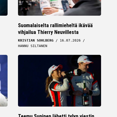
Suomalaiselta rallimieheltä ikävää
vihjailua Thierry Neuvillesta
KRISTIAN SOHLBERG
16.07.2026
HANNU SILTANEN
Teemu Suninen lähetti tylyn viestin