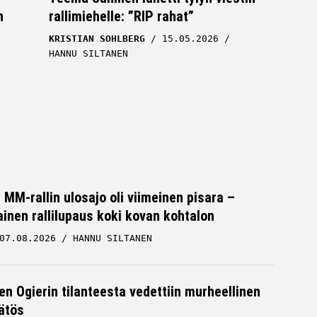
n
rallimiehelle: ”RIP rahat”
KRISTIAN SOHLBERG
15.05.2026
HANNU SILTANEN
MM-rallin ulosajo oli viimeinen pisara –
inen rallilupaus koki kovan kohtalon
07.08.2026
HANNU SILTANEN
en Ogierin tilanteesta vedettiin murheellinen
 –
ätös