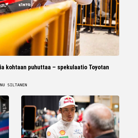
ria kohtaan puhuttaa – spekulaatio Toyotan
NU SILTANEN