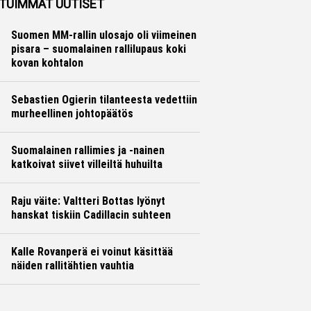
TUIMMAT UUTISET
Suomen MM-rallin ulosajo oli viimeinen
pisara – suomalainen rallilupaus koki
kovan kohtalon
Sebastien Ogierin tilanteesta vedettiin
murheellinen johtopäätös
Suomalainen rallimies ja -nainen
katkoivat siivet villeiltä huhuilta
Raju väite: Valtteri Bottas lyönyt
hanskat tiskiin Cadillacin suhteen
Kalle Rovanperä ei voinut käsittää
näiden rallitähtien vauhtia