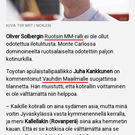
KUVA: TGR WRT / MCKLEIN
Oliver Solbergin
Ruotsin MM-ralli
ei ole ollut
odotettua ilotulitusta. Monte Carlossa
dominoineelta ruotsalaiselta odotettiin paljon
kotinurkilla.
Toyotan apulaistallipäällikkö
Juha Kankkunen
on
kommentoinut
Vauhdin Maailmalle
suojattinsa
tilannetta. Hän muistutti, että kotirallin voittaminen
ei ole välttämättä niin helppoa.
– Kaikille kotiralli on aina sydämen asia, mutta minä
voitin Jyväskylässä vasta kymmenennellä kerralla,
ja meni
Kallellakin
(
Rovanperä
) siinä aika hemmetin
kauan. Että ei se kotikisa ole välttämättä aina se