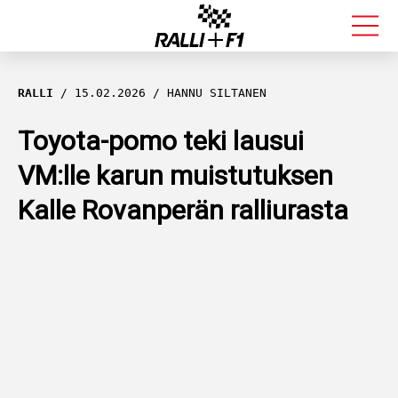
FORMULA 1
RALLI
15.02.2026
HANNU SILTANEN
RALLI
Toyota-pomo teki lausui
VM:lle karun muistutuksen
KALLE ROVANPERÄ
Kalle Rovanperän ralliurasta
VALTTERI BOTTAS
MUUT