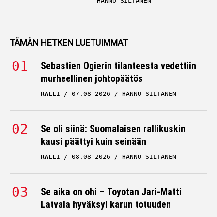
HANNU SILTANEN
TÄMÄN HETKEN LUETUIMMAT
Sebastien Ogierin tilanteesta vedettiin
murheellinen johtopäätös
RALLI
07.08.2026
HANNU SILTANEN
Se oli siinä: Suomalaisen rallikuskin
kausi päättyi kuin seinään
RALLI
08.08.2026
HANNU SILTANEN
Se aika on ohi – Toyotan Jari-Matti
Latvala hyväksyi karun totuuden