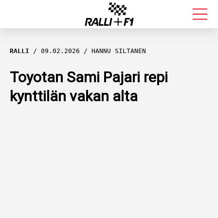
FORMULA 1
RALLI
09.02.2026
HANNU SILTANEN
RALLI
Toyotan Sami Pajari repi
kynttilän vakan alta
KALLE ROVANPERÄ
VALTTERI BOTTAS
MUUT