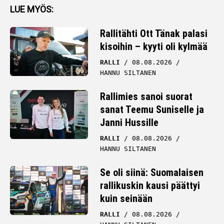
LUE MYÖS:
Rallitähti Ott Tänak palasi
kisoihin – kyyti oli kylmää
RALLI
08.08.2026
HANNU SILTANEN
Rallimies sanoi suorat
sanat Teemu Suniselle ja
Janni Hussille
RALLI
08.08.2026
HANNU SILTANEN
Se oli siinä: Suomalaisen
rallikuskin kausi päättyi
kuin seinään
RALLI
08.08.2026