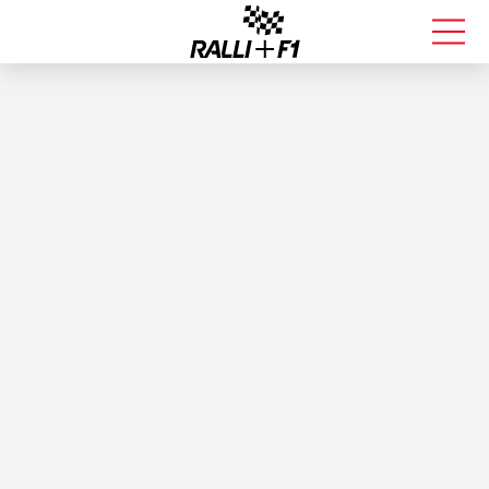
FORMULA 1
RALLI
KALLE ROVANPERÄ
VALTTERI BOTTAS
MUUT