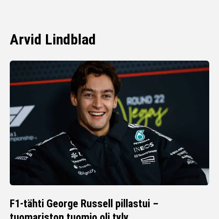
Arvid Lindblad
F1-tähti George Russell pillastui –
tuomariston tuomio oli tyly