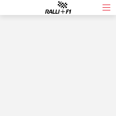
FORMULA 1
RALLI
KALLE ROVANPERÄ
VALTTERI BOTTAS
MUUT