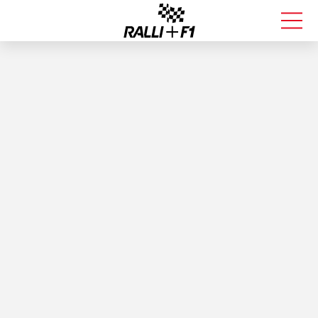
FORMULA 1
RALLI
KALLE ROVANPERÄ
VALTTERI BOTTAS
MUUT