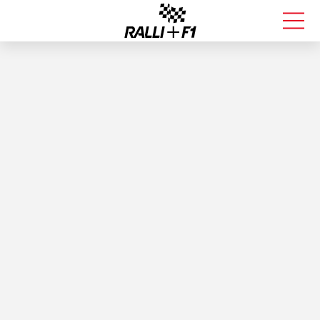
FORMULA 1
RALLI
KALLE ROVANPERÄ
VALTTERI BOTTAS
MUUT