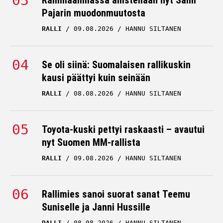
Rallimaailmassa ällistellään nyt Sami
Pajarin muodonmuutosta
RALLI
09.08.2026
HANNU SILTANEN
Se oli siinä: Suomalaisen rallikuskin
kausi päättyi kuin seinään
RALLI
08.08.2026
HANNU SILTANEN
Toyota-kuski pettyi raskaasti – avautui
nyt Suomen MM-rallista
RALLI
09.08.2026
HANNU SILTANEN
Rallimies sanoi suorat sanat Teemu
Suniselle ja Janni Hussille
RALLI
08.08.2026
HANNU SILTANEN