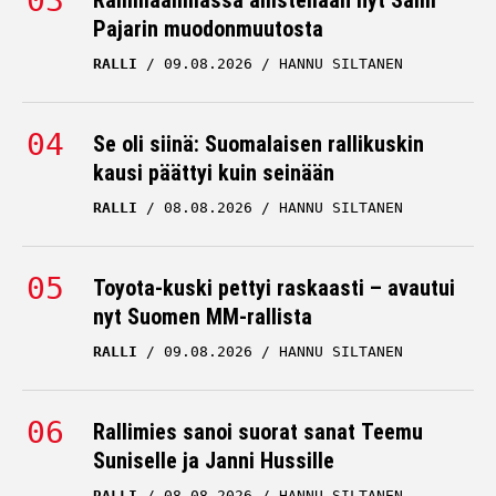
Rallimaailmassa ällistellään nyt Sami
Pajarin muodonmuutosta
RALLI
09.08.2026
HANNU SILTANEN
Se oli siinä: Suomalaisen rallikuskin
kausi päättyi kuin seinään
RALLI
08.08.2026
HANNU SILTANEN
Toyota-kuski pettyi raskaasti – avautui
nyt Suomen MM-rallista
RALLI
09.08.2026
HANNU SILTANEN
Rallimies sanoi suorat sanat Teemu
Suniselle ja Janni Hussille
RALLI
08.08.2026
HANNU SILTANEN