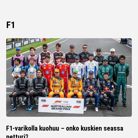
F1
F1-varikolla kuohuu – onko kuskien seassa
petturi?