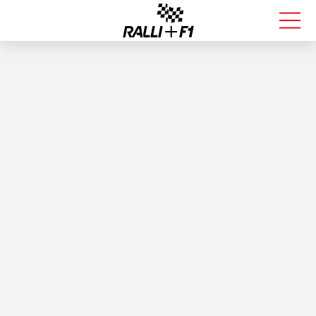
FORMULA 1
RALLI
KALLE ROVANPERÄ
VALTTERI BOTTAS
MUUT