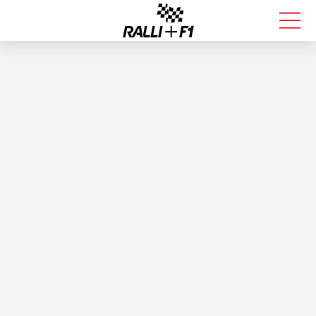
FORMULA 1
RALLI
KALLE ROVANPERÄ
VALTTERI BOTTAS
MUUT