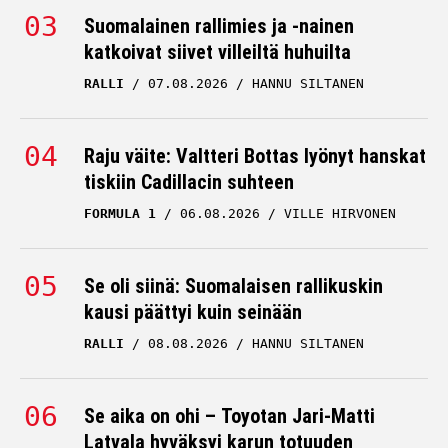
Suomalainen rallimies ja -nainen
katkoivat siivet villeiltä huhuilta
RALLI
07.08.2026
HANNU SILTANEN
Raju väite: Valtteri Bottas lyönyt hanskat
tiskiin Cadillacin suhteen
FORMULA 1
06.08.2026
VILLE HIRVONEN
Se oli siinä: Suomalaisen rallikuskin
kausi päättyi kuin seinään
RALLI
08.08.2026
HANNU SILTANEN
Se aika on ohi – Toyotan Jari-Matti
Latvala hyväksyi karun totuuden