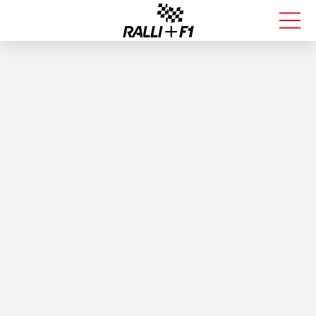
FORMULA 1
RALLI
KALLE ROVANPERÄ
VALTTERI BOTTAS
MUUT