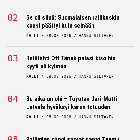
Se oli siinä: Suomalaisen rallikuskin
kausi päättyi kuin seinään
RALLI
08.08.2026
HANNU SILTANEN
Rallitähti Ott Tänak palasi kisoihin –
kyyti oli kylmää
RALLI
08.08.2026
HANNU SILTANEN
Se aika on ohi – Toyotan Jari-Matti
Latvala hyväksyi karun totuuden
RALLI
08.08.2026
HANNU SILTANEN
Rallimies sanoi suorat sanat Teemu