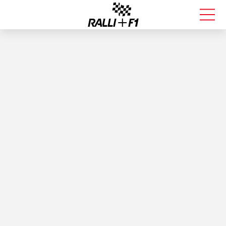
FORMULA 1
RALLI
KALLE ROVANPERÄ
VALTTERI BOTTAS
MUUT