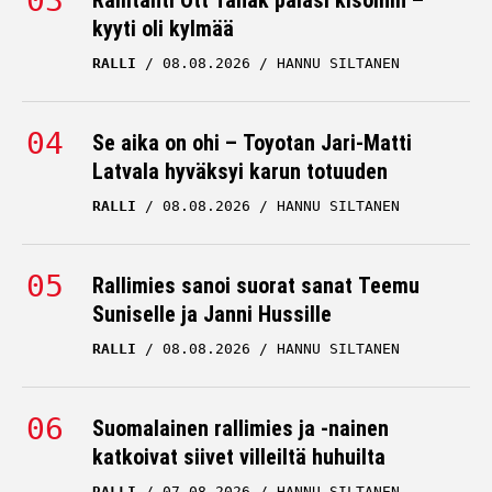
Rallitähti Ott Tänak palasi kisoihin –
kyyti oli kylmää
RALLI
08.08.2026
HANNU SILTANEN
Se aika on ohi – Toyotan Jari-Matti
Latvala hyväksyi karun totuuden
RALLI
08.08.2026
HANNU SILTANEN
Rallimies sanoi suorat sanat Teemu
Suniselle ja Janni Hussille
RALLI
08.08.2026
HANNU SILTANEN
Suomalainen rallimies ja -nainen
katkoivat siivet villeiltä huhuilta
RALLI
07.08.2026
HANNU SILTANEN