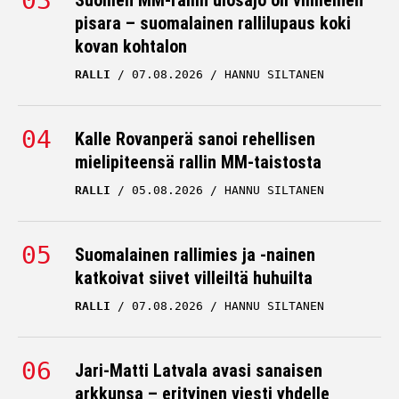
Suomen MM-rallin ulosajo oli viimeinen
pisara – suomalainen rallilupaus koki
kovan kohtalon
RALLI
07.08.2026
HANNU SILTANEN
Kalle Rovanperä sanoi rehellisen
mielipiteensä rallin MM-taistosta
RALLI
05.08.2026
HANNU SILTANEN
Suomalainen rallimies ja -nainen
katkoivat siivet villeiltä huhuilta
RALLI
07.08.2026
HANNU SILTANEN
Jari-Matti Latvala avasi sanaisen
arkkunsa – erityinen viesti yhdelle