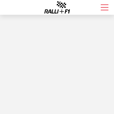
FORMULA 1
RALLI
KALLE ROVANPERÄ
VALTTERI BOTTAS
MUUT