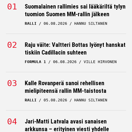
kiusallisen totuuden
Suomalainen rallimies sai lääkäriltä tylyn
tuomion Suomen MM-rallin jälkeen
OSEANIAN FORMULA REGIONAL
17.01.2026
HANNU SILTANEN
RALLI
06.08.2026
HANNU SILTANEN
Asiantuntija katsoi Kalle
Rovanperän menoa –
Raju väite: Valtteri Bottas lyönyt hanskat
lausui raakaa faktaa
tiskiin Cadillacin suhteen
FORMULA 1
06.08.2026
OSEANIAN FORMULA REGIONAL
VILLE HIRVONEN
11.01.2026
HANNU SILTANEN
Kalle Rovanperän temppu
Kalle Rovanperä sanoi rehellisen
formula-autolla puhutti –
mielipiteensä rallin MM-taistosta
”Tuolle ei ole tarvetta”
RALLI
05.08.2026
HANNU SILTANEN
OSEANIAN FORMULA REGIONAL
10.01.2026
HANNU SILTANEN
Jari-Matti Latvala avasi sanaisen
arkkunsa – erityinen viesti yhdelle