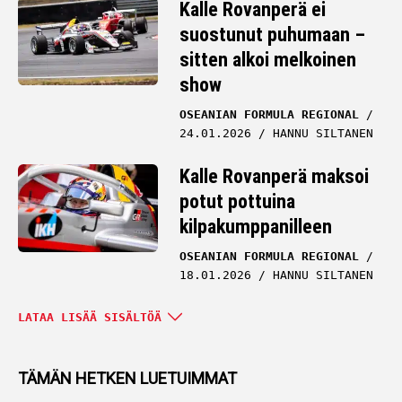
Kalle Rovanperä ei
suostunut puhumaan –
sitten alkoi melkoinen
show
OSEANIAN FORMULA REGIONAL
24.01.2026
HANNU SILTANEN
Kalle Rovanperä maksoi
potut pottuina
kilpakumppanilleen
OSEANIAN FORMULA REGIONAL
18.01.2026
HANNU SILTANEN
Kalle Rovanperän
LATAA LISÄÄ SISÄLTÖÄ
formulasijoitukselle
hehkutusta – sitten
TÄMÄN HETKEN LUETUIMMAT
asiantuntija sanoi