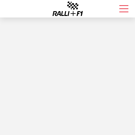
FORMULA 1
RALLI
KALLE ROVANPERÄ
VALTTERI BOTTAS
MUUT