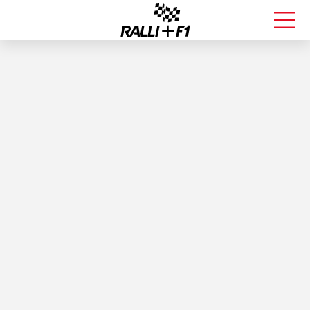
FORMULA 1
RALLI
KALLE ROVANPERÄ
VALTTERI BOTTAS
MUUT