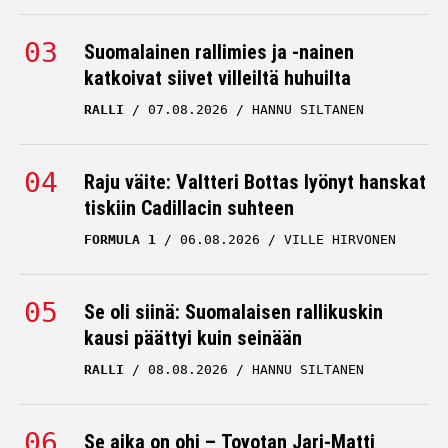
Suomalainen rallimies ja -nainen
katkoivat siivet villeiltä huhuilta
RALLI
07.08.2026
HANNU SILTANEN
Raju väite: Valtteri Bottas lyönyt hanskat
tiskiin Cadillacin suhteen
FORMULA 1
06.08.2026
VILLE HIRVONEN
Se oli siinä: Suomalaisen rallikuskin
kausi päättyi kuin seinään
RALLI
08.08.2026
HANNU SILTANEN
Se aika on ohi – Toyotan Jari-Matti