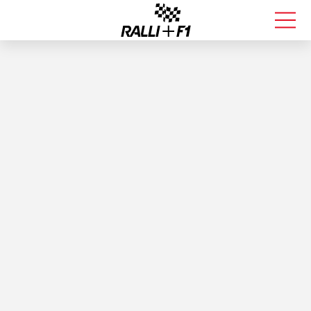
FORMULA 1
RALLI
KALLE ROVANPERÄ
VALTTERI BOTTAS
MUUT