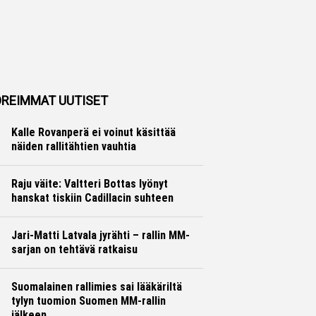
REIMMAT UUTISET
Kalle Rovanperä ei voinut käsittää
näiden rallitähtien vauhtia
Ralli
Hannu Siltanen
Raju väite: Valtteri Bottas lyönyt
hanskat tiskiin Cadillacin suhteen
Formula 1
Ville Hirvonen
Jari-Matti Latvala jyrähti – rallin MM-
sarjan on tehtävä ratkaisu
Ralli
Hannu Siltanen
Suomalainen rallimies sai lääkäriltä
tylyn tuomion Suomen MM-rallin
jälkeen