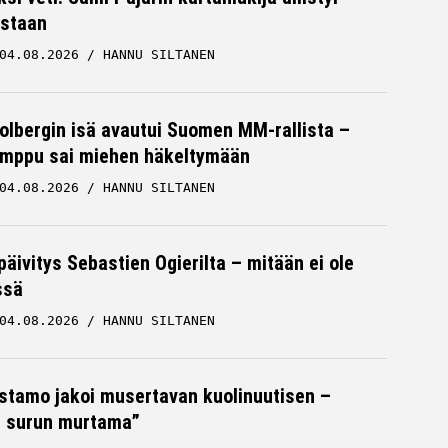
staan
04.08.2026
HANNU SILTANEN
Solbergin isä avautui Suomen MM-rallista –
mppu sai miehen häkeltymään
04.08.2026
HANNU SILTANEN
päivitys Sebastien Ogierilta – mitään ei ole
ssä
04.08.2026
HANNU SILTANEN
stamo jakoi musertavan kuolinuutisen –
 surun murtama”