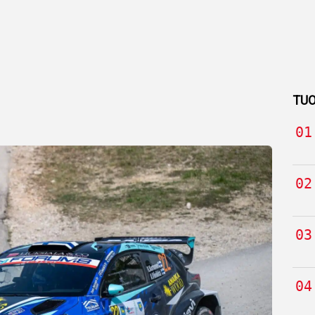
TUO
t