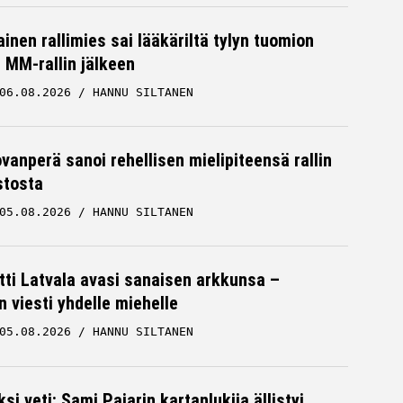
inen rallimies sai lääkäriltä tylyn tuomion
MM-rallin jälkeen
06.08.2026
HANNU SILTANEN
ovanperä sanoi rehellisen mielipiteensä rallin
stosta
05.08.2026
HANNU SILTANEN
tti Latvala avasi sanaisen arkkunsa –
n viesti yhdelle miehelle
05.08.2026
HANNU SILTANEN
ksi veti: Sami Pajarin kartanlukija ällistyi