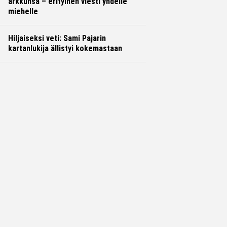
arkkunsa – erityinen viesti yhdelle
miehelle
Hiljaiseksi veti: Sami Pajarin
kartanlukija ällistyi kokemastaan