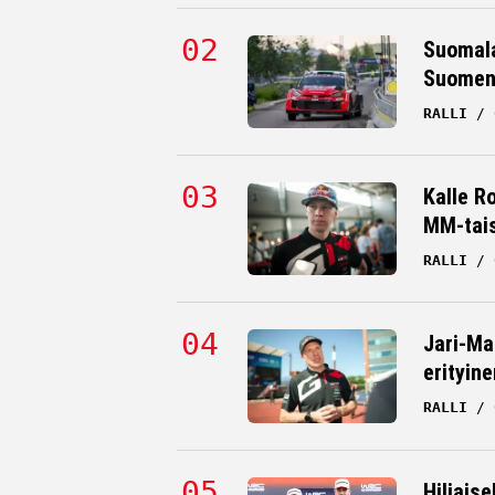
Suomala
Suomen 
RALLI
Kalle R
MM-tai
RALLI
Jari-Ma
erityine
RALLI
Hiljaise