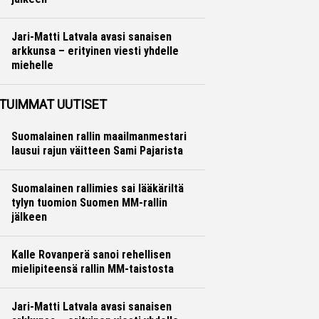
Ralli
Hannu Siltanen
Jari-Matti Latvala avasi sanaisen
arkkunsa – erityinen viesti yhdelle
miehelle
Ralli
Hannu Siltanen
TUIMMAT UUTISET
Suomalainen rallin maailmanmestari
lausui rajun väitteen Sami Pajarista
Suomalainen rallimies sai lääkäriltä
tylyn tuomion Suomen MM-rallin
jälkeen
Kalle Rovanperä sanoi rehellisen
mielipiteensä rallin MM-taistosta
Jari-Matti Latvala avasi sanaisen