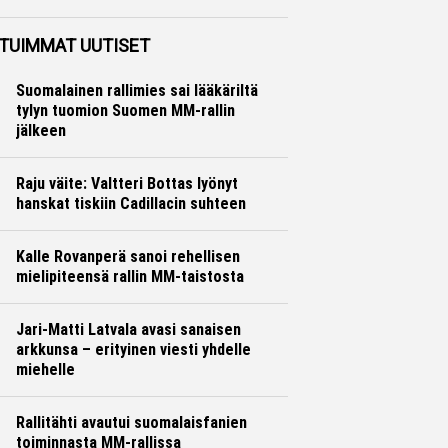
Ralli
Hannu Siltanen
TUIMMAT UUTISET
Suomalainen rallimies sai lääkäriltä
tylyn tuomion Suomen MM-rallin
jälkeen
Raju väite: Valtteri Bottas lyönyt
hanskat tiskiin Cadillacin suhteen
Kalle Rovanperä sanoi rehellisen
mielipiteensä rallin MM-taistosta
Jari-Matti Latvala avasi sanaisen
arkkunsa – erityinen viesti yhdelle
miehelle
Rallitähti avautui suomalaisfanien
toiminnasta MM-rallissa