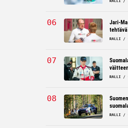
RALLI
Jari-Mat
tehtävä
RALLI
Suomala
väittee
RALLI
Suomen 
suomala
RALLI