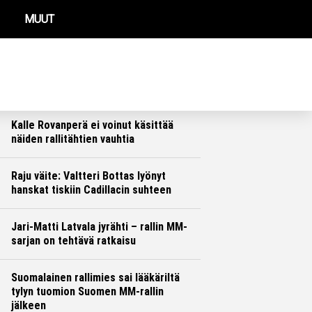
MUUT
REIMMAT UUTISET
Suomen MM-rallin ulosajo oli viimeinen
pisara – suomalainen rallilupaus koki
kovan kohtalon
Ralli
Hannu Siltanen
Kalle Rovanperä ei voinut käsittää
näiden rallitähtien vauhtia
Ralli
Hannu Siltanen
Raju väite: Valtteri Bottas lyönyt
hanskat tiskiin Cadillacin suhteen
Formula 1
Ville Hirvonen
Jari-Matti Latvala jyrähti – rallin MM-
sarjan on tehtävä ratkaisu
Ralli
Hannu Siltanen
Suomalainen rallimies sai lääkäriltä
tylyn tuomion Suomen MM-rallin
jälkeen