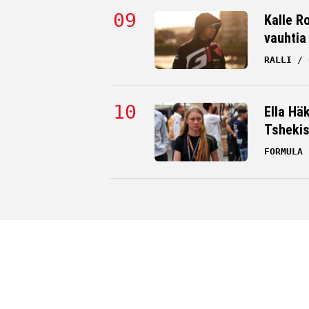
Kalle Ro
vauhtia
RALLI
Ella Hä
Tsheki
FORMULA 