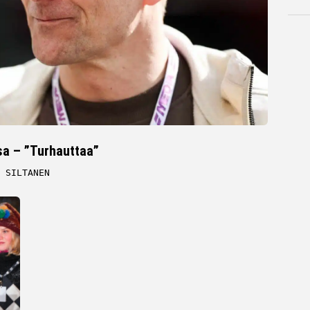
ssa – ”Turhauttaa”
 SILTANEN