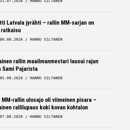
31.07.2026
HANNU SILTANEN
ti Latvala jyrähti – rallin MM-sarjan on
 ratkaisu
06.08.2026
HANNU SILTANEN
inen rallin maailmanmestari lausui rajun
n Sami Pajarista
05.08.2026
HANNU SILTANEN
MM-rallin ulosajo oli viimeinen pisara –
inen rallilupaus koki kovan kohtalon
07.08.2026
HANNU SILTANEN