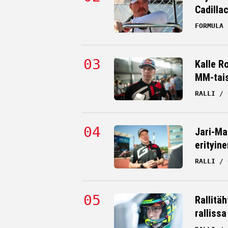
Cadilla
FORMULA 
Kalle R
MM-tai
RALLI
Jari-Ma
erityine
RALLI
Rallitä
rallissa