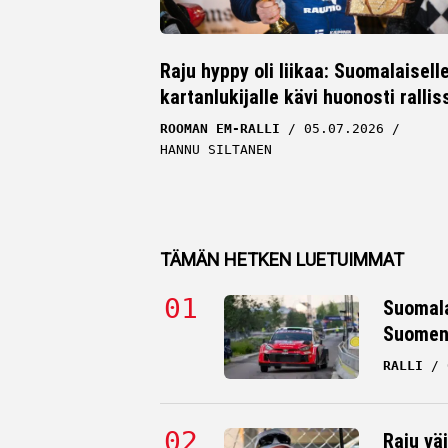
Raju hyppy oli liikaa: Suomalaisell
kartanlukijalle kävi huonosti rallis
ROOMAN EM-RALLI
05.07.2026
HANNU SILTANEN
TÄMÄN HETKEN LUETUIMMAT
Suomala
Suomen 
RALLI
Raju väi