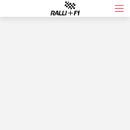
FORMULA 1
RALLI
KALLE ROVANPERÄ
VALTTERI BOTTAS
MUUT