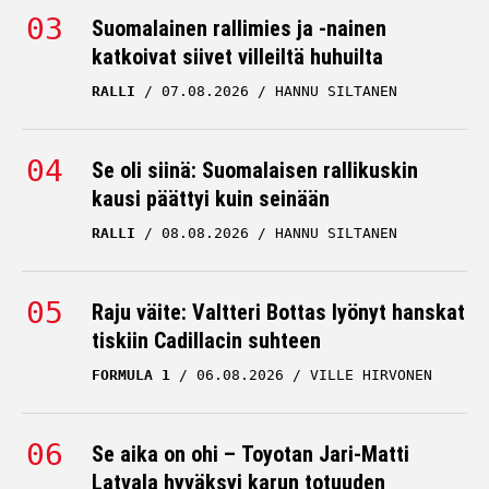
Suomalainen rallimies ja -nainen
katkoivat siivet villeiltä huhuilta
RALLI
07.08.2026
HANNU SILTANEN
Se oli siinä: Suomalaisen rallikuskin
kausi päättyi kuin seinään
RALLI
08.08.2026
HANNU SILTANEN
Raju väite: Valtteri Bottas lyönyt hanskat
tiskiin Cadillacin suhteen
FORMULA 1
06.08.2026
VILLE HIRVONEN
Se aika on ohi – Toyotan Jari-Matti
Latvala hyväksyi karun totuuden