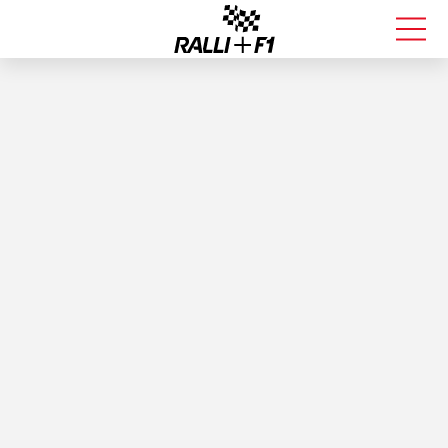
FORMULA 1
RALLI
KALLE ROVANPERÄ
VALTTERI BOTTAS
MUUT