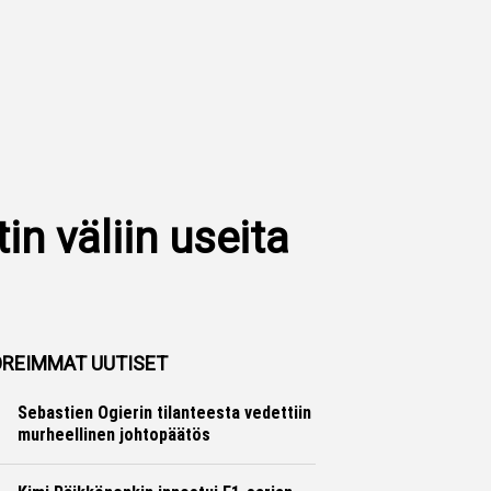
n väliin useita
REIMMAT UUTISET
Sebastien Ogierin tilanteesta vedettiin
murheellinen johtopäätös
Ralli
Hannu Siltanen