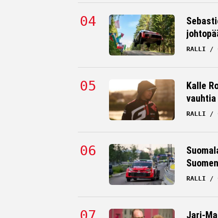
Sebasti
johtopä
RALLI
Kalle Ro
vauhtia
RALLI
Suomala
Suomen 
RALLI
Jari-Mat