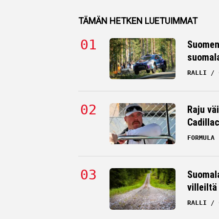
TÄMÄN HETKEN LUETUIMMAT
Suomen 
suomala
RALLI
Raju väi
Cadilla
FORMULA 
Suomala
villeilt
RALLI