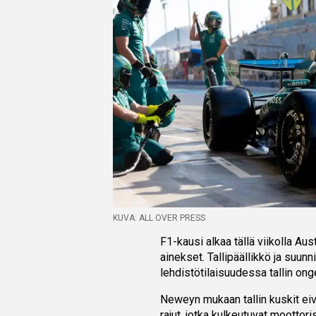
KUVA: ALL OVER PRESS
F1-kausi alkaa tällä viikolla Aus
ainekset. Tallipäällikkö ja suunn
lehdistötilaisuudessa tallin ong
Neweyn mukaan tallin kuskit ei
rajut, jotka kulkeutuvat mootto