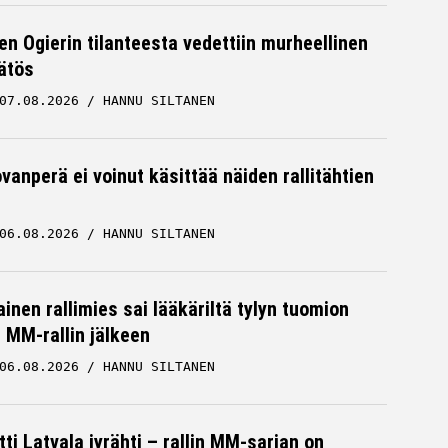
en Ogierin tilanteesta vedettiin murheellinen
ätös
07.08.2026
HANNU SILTANEN
vanperä ei voinut käsittää näiden rallitähtien
06.08.2026
HANNU SILTANEN
inen rallimies sai lääkäriltä tylyn tuomion
MM-rallin jälkeen
06.08.2026
HANNU SILTANEN
ti Latvala jyrähti – rallin MM-sarjan on