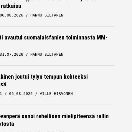
 ratkaisu
06.08.2026
HANNU SILTANEN
hti avautui suomalaisfanien toiminnasta MM-
31.07.2026
HANNU SILTANEN
kkinen joutui tylyn tempun kohteeksi
ssä
1
05.08.2026
VILLE HIRVONEN
ovanperä sanoi rehellisen mielipiteensä rallin
stosta