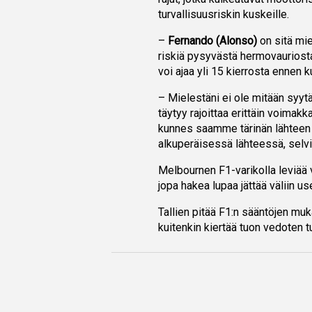
turvallisuusriskin kuskeille.
–
Fernando (Alonso)
on sitä mie
riskiä pysyvästä hermovauriost
voi ajaa yli 15 kierrosta ennen k
– Mielestäni ei ole mitään syyt
täytyy rajoittaa erittäin voimak
kunnes saamme tärinän lähteen 
alkuperäisessä lähteessä, selvi
Melbournen F1-varikolla leviää 
jopa hakea lupaa jättää väliin us
Tallien pitää F1:n sääntöjen muk
kuitenkin kiertää tuon vedoten tur