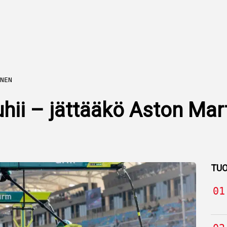
NEN
ii – jättääkö Aston Marti
TUO