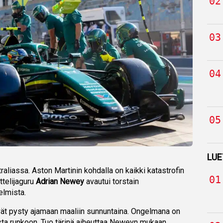
LUE
traliassa. Aston Martinin kohdalla on kaikki katastrofin
ittelijaguru
Adrian Newey
avautui torstain
elmista.
vät pysty ajamaan maaliin sunnuntaina. Ongelmana on
rista runkoon. Tuo tärinä aiheuttaa Neweyn mukaan