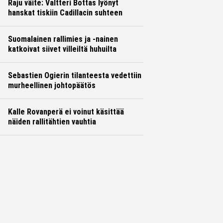
Raju väite: Valtteri Bottas lyönyt
hanskat tiskiin Cadillacin suhteen
Suomalainen rallimies ja -nainen
katkoivat siivet villeiltä huhuilta
Sebastien Ogierin tilanteesta vedettiin
murheellinen johtopäätös
Kalle Rovanperä ei voinut käsittää
näiden rallitähtien vauhtia