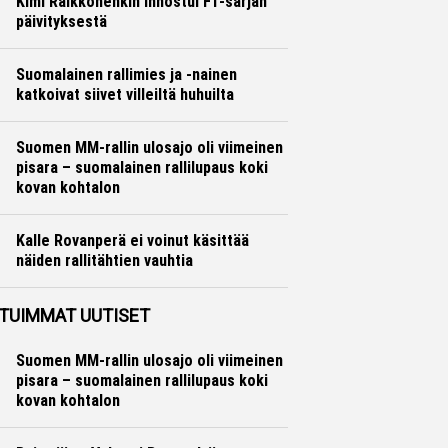
Kimi Räikkönenkin innostui F1-sarjan
päivityksestä
Formula 1
Hannu Siltanen
Suomalainen rallimies ja -nainen
katkoivat siivet villeiltä huhuilta
Ralli
Hannu Siltanen
Suomen MM-rallin ulosajo oli viimeinen
pisara – suomalainen rallilupaus koki
kovan kohtalon
Ralli
Hannu Siltanen
Kalle Rovanperä ei voinut käsittää
näiden rallitähtien vauhtia
Ralli
Hannu Siltanen
TUIMMAT UUTISET
Suomen MM-rallin ulosajo oli viimeinen
pisara – suomalainen rallilupaus koki
kovan kohtalon