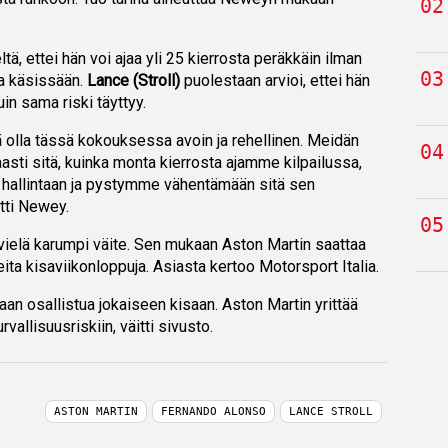
ltä, ettei hän voi ajaa yli 25 kierrosta peräkkäin ilman
a käsissään.
Lance (Stroll)
puolestaan arvioi, ettei hän
uin sama riski täyttyy.
ä olla tässä kokouksessa avoin ja rehellinen. Meidän
kaasti sitä, kuinka monta kierrosta ajamme kilpailussa,
hallintaan ja pystymme vähentämään sitä sen
tti Newey.
vielä karumpi väite. Sen mukaan Aston Martin saattaa
eita kisaviikonloppuja. Asiasta kertoo Motorsport Italia.
aan osallistua jokaiseen kisaan. Aston Martin yrittää
vallisuusriskiin, väitti sivusto.
ASTON MARTIN
FERNANDO ALONSO
LANCE STROLL