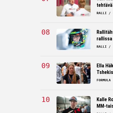
tehtävä
RALLI
Rallitä
rallissa
RALLI
Ella Hä
Tsheki
FORMULA 
Kalle R
MM-tai