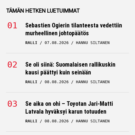
TÄMÄN HETKEN LUETUIMMAT
Sebastien Ogierin tilanteesta vedettiin
murheellinen johtopäätös
RALLI
07.08.2026
HANNU SILTANEN
Se oli siinä: Suomalaisen rallikuskin
kausi päättyi kuin seinään
RALLI
08.08.2026
HANNU SILTANEN
Se aika on ohi – Toyotan Jari-Matti
Latvala hyväksyi karun totuuden
RALLI
08.08.2026
HANNU SILTANEN