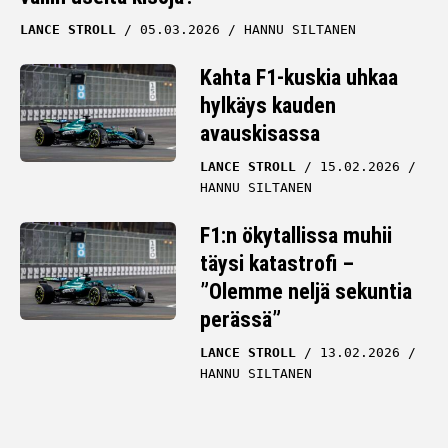
LANCE STROLL
05.03.2026
HANNU SILTANEN
Kahta F1-kuskia uhkaa
hylkäys kauden
avauskisassa
LANCE STROLL
15.02.2026
HANNU SILTANEN
F1:n ökytallissa muhii
täysi katastrofi –
”Olemme neljä sekuntia
perässä”
LANCE STROLL
13.02.2026
HANNU SILTANEN