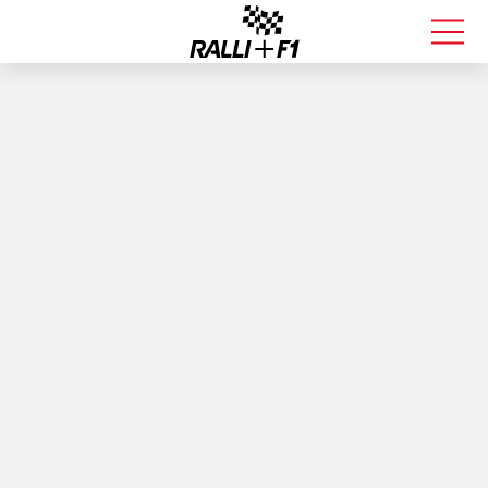
FORMULA 1
RALLI
KALLE ROVANPERÄ
VALTTERI BOTTAS
MUUT