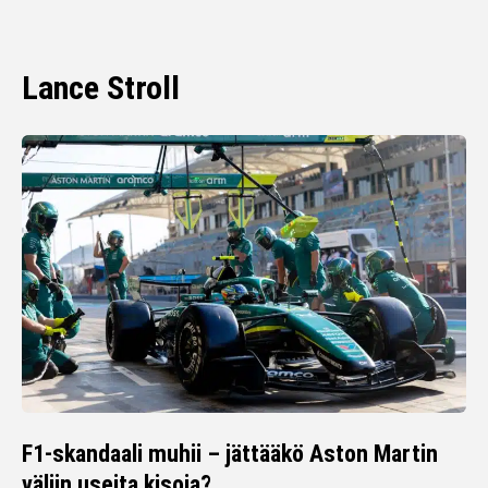
Lance Stroll
F1-skandaali muhii – jättääkö Aston Martin
väliin useita kisoja?