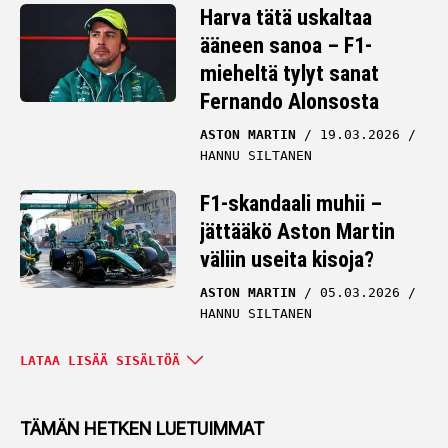
Harva tätä uskaltaa
ääneen sanoa – F1-
mieheltä tylyt sanat
Fernando Alonsosta
ASTON MARTIN
19.03.2026
HANNU SILTANEN
F1-skandaali muhii –
jättääkö Aston Martin
väliin useita kisoja?
ASTON MARTIN
05.03.2026
HANNU SILTANEN
Valtteri Bottas alkoi heti
LATAA LISÄÄ SISÄLTÖÄ
aukomaan päätään
kahdelle F1-tähdelle
TÄMÄN HETKEN LUETUIMMAT