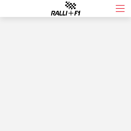
FORMULA 1
RALLI
KALLE ROVANPERÄ
VALTTERI BOTTAS
MUUT