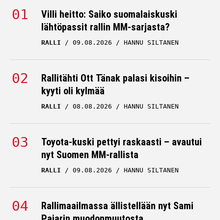
ASTON MARTIN
05.03.2026
HANNU SILTANEN
Villi heitto: Saiko suomalaiskuski
lähtöpassit rallin MM-sarjasta?
F1-varikolla kuiskitaan jo
RALLI
09.08.2026
HANNU SILTANEN
– tekeekö Fernando
Alonso shokkisiirron?
Rallitähti Ott Tänak palasi kisoihin –
ASTON MARTIN
28.02.2026
kyyti oli kylmää
HANNU SILTANEN
RALLI
08.08.2026
HANNU SILTANEN
Aston Martin isoissa
ongelmissa F1-testeissä
Toyota-kuski pettyi raskaasti – avautui
ASTON MARTIN
20.02.2026
nyt Suomen MM-rallista
HANNU SILTANEN
RALLI
09.08.2026
HANNU SILTANEN
Asiantuntijalta tuli
tuomio: Tässä on F1:n
hitain auto
Rallimaailmassa ällistellään nyt Sami
Pajarin muodonmuutosta