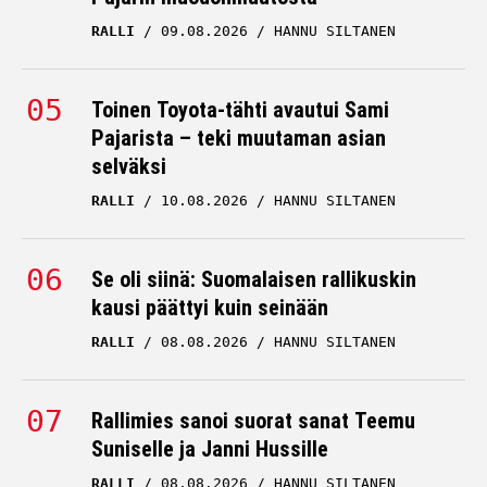
ASTON MARTIN
18.02.2026
HANNU SILTANEN
RALLI
09.08.2026
HANNU SILTANEN
Toinen Toyota-tähti avautui Sami
Pajarista – teki muutaman asian
selväksi
RALLI
10.08.2026
HANNU SILTANEN
Se oli siinä: Suomalaisen rallikuskin
kausi päättyi kuin seinään
RALLI
08.08.2026
HANNU SILTANEN
Rallimies sanoi suorat sanat Teemu
Suniselle ja Janni Hussille
RALLI
08.08.2026
HANNU SILTANEN