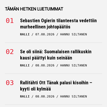
TÄMÄN HETKEN LUETUIMMAT
Sebastien Ogierin tilanteesta vedettiin
murheellinen johtopäätös
RALLI
07.08.2026
HANNU SILTANEN
Se oli siinä: Suomalaisen rallikuskin
kausi päättyi kuin seinään
RALLI
08.08.2026
HANNU SILTANEN
Rallitähti Ott Tänak palasi kisoihin –
kyyti oli kylmää
RALLI
08.08.2026
HANNU SILTANEN