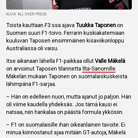
KUVA: ALL OVER PRESS
Toista kauttaan F3:ssa ajava
Tuukka Taponen
on
Suomen suuri F1-toivo. Ferrarin kuskiakatemiaan
kuuluvan Taposen ensimmäinen kisaviikonloppu
Australiassa oli vaisu.
Itse aikanaan lähellä F1-paikkaa ollut
Valle Mäkelä
on arvioinut Taposen tilannetta
Ilta-Sanomille
.
Mäkelän mukaan Taponen on suomalaiskuskeista
lähimpänä F1-sarjaa.
– Hän on edelleen nuori, mutta ajanut jo paljon. Hän
oli viime kaudella yhdeksäs. Jos tämä kausi ei
natsaa, niin hankalaa on päästä formula ykkösiin.
– F1 on suomalaisille ihan oikeanlainen tavoite. Ei
minua kiinnostanut ajaa mitään GT-autoja, Mäkelä