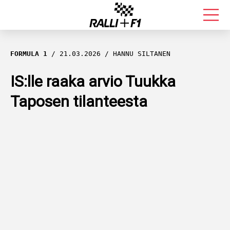
FORMULA 1
FORMULA 1
21.03.2026
HANNU SILTANEN
RALLI
IS:lle raaka arvio Tuukka
Taposen tilanteesta
KALLE ROVANPERÄ
VALTTERI BOTTAS
MUUT