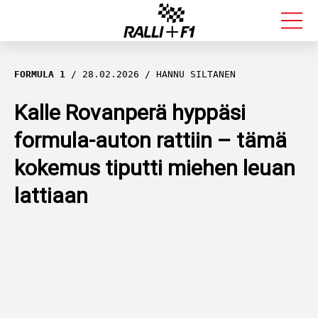
FORMULA 1
FORMULA 1
28.02.2026
HANNU SILTANEN
RALLI
Kalle Rovanperä hyppäsi
formula-auton rattiin – tämä
KALLE ROVANPERÄ
kokemus tiputti miehen leuan
VALTTERI BOTTAS
lattiaan
MUUT