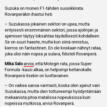
Suzuka on monen F1-tähden suosikkirata.
Rovanperäkin ihastui heti.
– Suzukassa jokainen sektori on upea, mutta
erityisesti ensimmäinen sektori, jossa ajolinjan ja
ajamisen täytyy loksahtaa täydellisesti kohdalleen.
Se on suuri haaste, mutta kun siinä onnistuu,
kierros on fantastinen. En ole koskaan nähnyt rataa,
joka olisi näin nopea ja sulava, fiilisteli Rovanperä.
Mika Salo
arvioi
, että Motegin rata, jossa Super
Formula -kausi alkaa, on helpompi keltanokalle.
Rovanperä itsekin on luottavainen.
– On vaikea sanoa varmasti, koska olen ajanut vain
Suzukassa, mutta olen tottuneempi hyödyntämään
mekaanista pitoa matalissa nopeuksissa kuin
nopeissa mutkissa, arvioi Rovanperä.