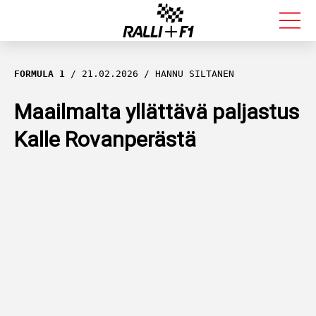
FORMULA 1
FORMULA 1
21.02.2026
HANNU SILTANEN
RALLI
Maailmalta yllättävä paljastus
Kalle Rovanperästä
KALLE ROVANPERÄ
VALTTERI BOTTAS
MUUT