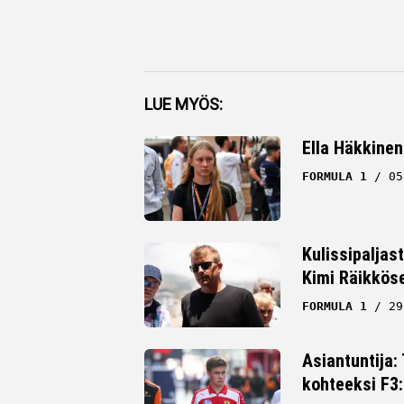
Facebook
LUE MYÖS:
Twitter
Ella Häkkinen
Whatsapp
FORMULA 1
05
Kulissipaljas
Kimi Räikkös
FORMULA 1
29
Asiantuntija:
kohteeksi F3: