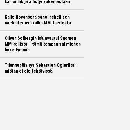
kartanlukija ällistyi kokemastaan
Kalle Rovanperä sanoi rehellisen
mielipiteensä rallin MM-taistosta
Oliver Solbergin isä avautui Suomen
MM-rallista – tämä temppu sai miehen
häkeltymään
Tilannepäivitys Sebastien Ogierilta –
mitään ei ole tehtävissä