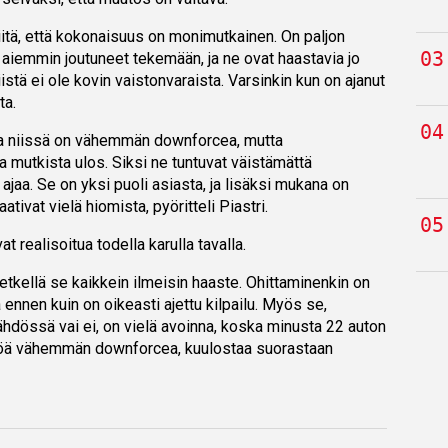
iitä, että kokonaisuus on monimutkainen. On paljon
 aiemmin joutuneet tekemään, ja ne ovat haastavia jo
stä ei ole kovin vaistonvaraista. Varsinkin kun on ajanut
ta.
 ja niissä on vähemmän downforcea, mutta
mutkista ulos. Siksi ne tuntuvat väistämättä
jaa. Se on yksi puoli asiasta, ja lisäksi mukana on
ativat vielä hiomista, pyöritteli Piastri.
at realisoitua todella karulla tavalla.
 hetkellä se kaikkein ilmeisin haaste. Ohittaminenkin on
a ennen kuin on oikeasti ajettu kilpailu. Myös se,
hdössä vai ei, on vielä avoinna, koska minusta 22 auton
kköä vähemmän downforcea, kuulostaa suorastaan