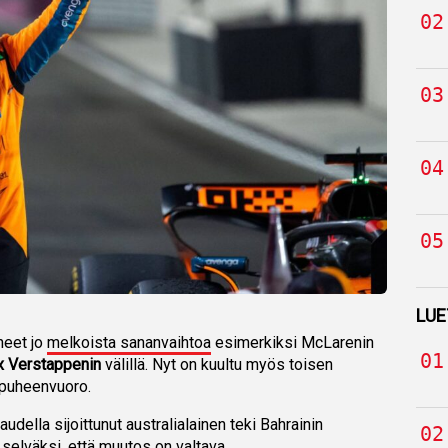
LUE
neet jo
melkoista sananvaihtoa
esimerkiksi McLarenin
 Verstappenin
välillä. Nyt on kuultu myös toisen
puheenvuoro.
ella sijoittunut australialainen teki Bahrainin
selväksi, että muutos on valtava.