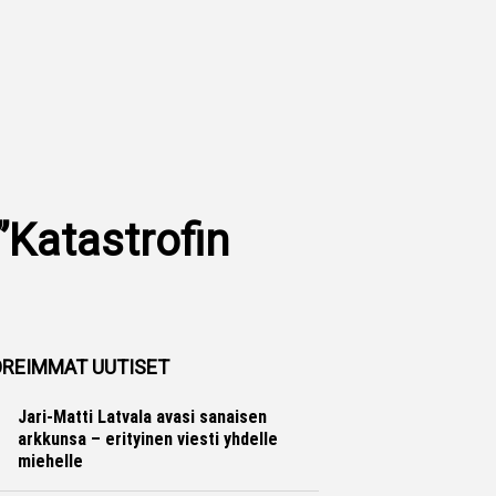
Katastrofin
REIMMAT UUTISET
Jari-Matti Latvala avasi sanaisen
arkkunsa – erityinen viesti yhdelle
miehelle
Ralli
Hannu Siltanen