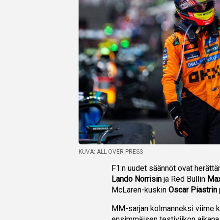
KUVA: ALL OVER PRESS
F1:n uudet säännöt ovat herättä
Lando Norrisin
ja Red Bullin
Max
McLaren-kuskin
Oscar Piastrin
MM-sarjan kolmanneksi viime kaud
ensimmäisen testiviikon aikana 