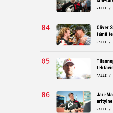
MM-tai
RALLI
Oliver 
tämä te
RALLI
Tilanne
tehtävi
RALLI
Jari-Ma
erityine
RALLI