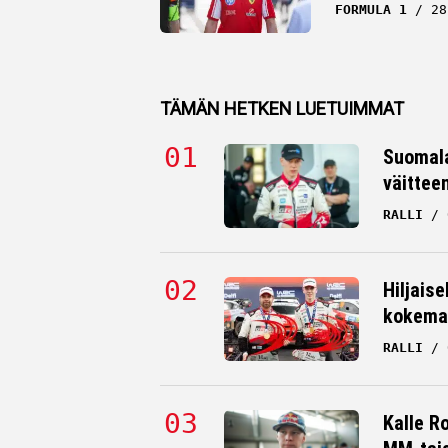
FORMULA 1
28
TÄMÄN HETKEN LUETUIMMAT
Suomala
väittee
RALLI
Hiljaise
kokema
RALLI
Kalle R