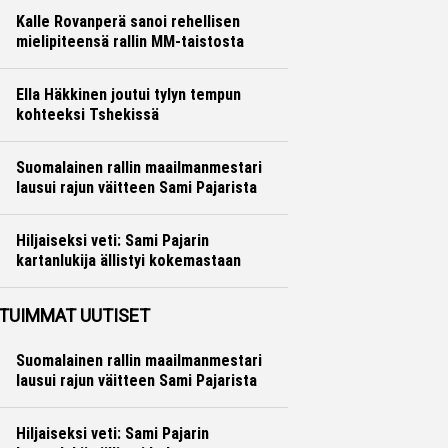
Kalle Rovanperä sanoi rehellisen
mielipiteensä rallin MM-taistosta
Ralli
Hannu Siltanen
Ella Häkkinen joutui tylyn tempun
kohteeksi Tshekissä
Formula 1
Ville Hirvonen
Suomalainen rallin maailmanmestari
lausui rajun väitteen Sami Pajarista
Ralli
Hannu Siltanen
Hiljaiseksi veti: Sami Pajarin
kartanlukija ällistyi kokemastaan
Ralli
Hannu Siltanen
TUIMMAT UUTISET
Suomalainen rallin maailmanmestari
lausui rajun väitteen Sami Pajarista
Hiljaiseksi veti: Sami Pajarin