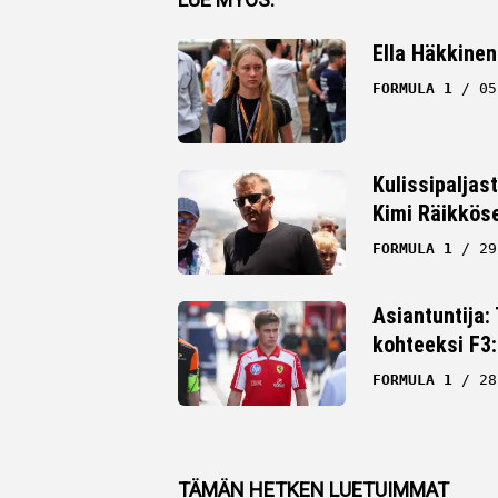
Twitter
Ella Häkkinen
Whatsapp
FORMULA 1
05
Kulissipaljas
Kimi Räikkös
FORMULA 1
29
Asiantuntija:
kohteeksi F3:
FORMULA 1
28
TÄMÄN HETKEN LUETUIMMAT