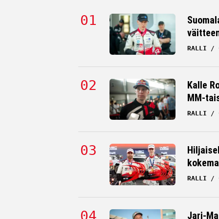
Suomala
väittee
RALLI
Kalle R
MM-tai
RALLI
Hiljaise
kokema
RALLI
Jari-Ma