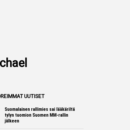
ichael
REIMMAT UUTISET
Suomalainen rallimies sai lääkäriltä
tylyn tuomion Suomen MM-rallin
jälkeen
Ralli
Hannu Siltanen