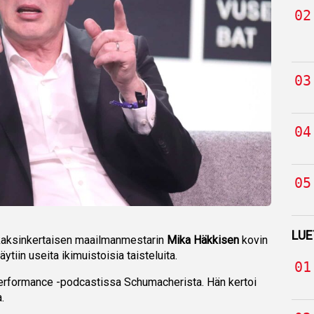
LUE
 kaksinkertaisen maailmanmestarin
Mika Häkkisen
kovin
ytiin useita ikimuistoisia taisteluita.
 Performance -podcastissa Schumacherista. Hän kertoi
.