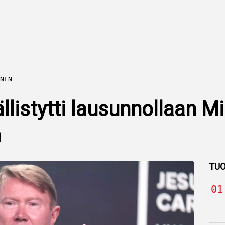
NEN
llistytti lausunnollaan M
a
TUO