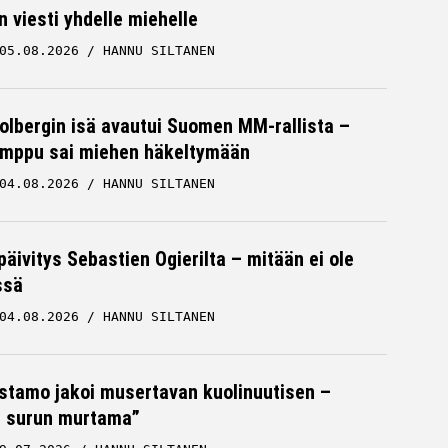
n viesti yhdelle miehelle
05.08.2026
HANNU SILTANEN
Solbergin isä avautui Suomen MM-rallista –
mppu sai miehen häkeltymään
04.08.2026
HANNU SILTANEN
päivitys Sebastien Ogierilta – mitään ei ole
ssä
04.08.2026
HANNU SILTANEN
stamo jakoi musertavan kuolinuutisen –
 surun murtama”