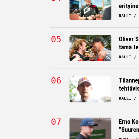
erityine
RALLI
Oliver 
tämä te
RALLI
Tilanne
tehtävi
RALLI
Erno Ko
”Suuren