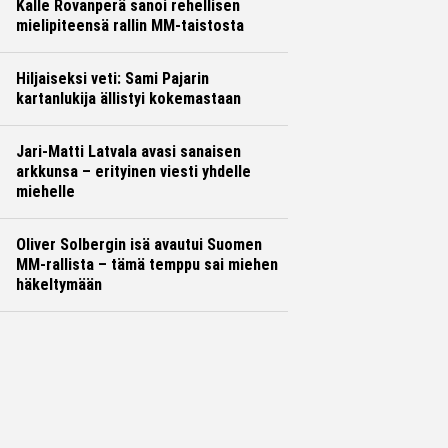
Kalle Rovanperä sanoi rehellisen
mielipiteensä rallin MM-taistosta
Hiljaiseksi veti: Sami Pajarin
kartanlukija ällistyi kokemastaan
Jari-Matti Latvala avasi sanaisen
arkkunsa – erityinen viesti yhdelle
miehelle
Oliver Solbergin isä avautui Suomen
MM-rallista – tämä temppu sai miehen
häkeltymään