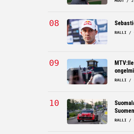
MUUT
2
Sebastie
RALLI
MTV:lle
ongelmi
RALLI
Suomala
Suomen 
RALLI