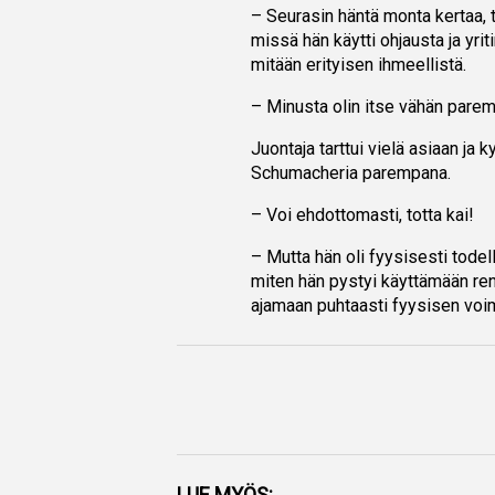
– Seurasin häntä monta kertaa, tu
missä hän käytti ohjausta ja yri
mitään erityisen ihmeellistä.
– Minusta olin itse vähän parem
Juontaja tarttui vielä asiaan ja 
Schumacheria parempana.
– Voi ehdottomasti, totta kai!
– Mutta hän oli fyysisesti todel
miten hän pystyi käyttämään renk
ajamaan puhtaasti fyysisen voima
Facebook
LUE MYÖS: