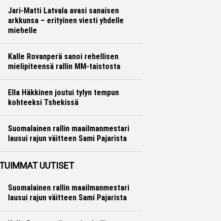
Jari-Matti Latvala avasi sanaisen
arkkunsa – erityinen viesti yhdelle
miehelle
Ralli
Hannu Siltanen
Kalle Rovanperä sanoi rehellisen
mielipiteensä rallin MM-taistosta
Ralli
Hannu Siltanen
Ella Häkkinen joutui tylyn tempun
kohteeksi Tshekissä
Formula 1
Ville Hirvonen
Suomalainen rallin maailmanmestari
lausui rajun väitteen Sami Pajarista
Ralli
Hannu Siltanen
TUIMMAT UUTISET
Suomalainen rallin maailmanmestari
lausui rajun väitteen Sami Pajarista