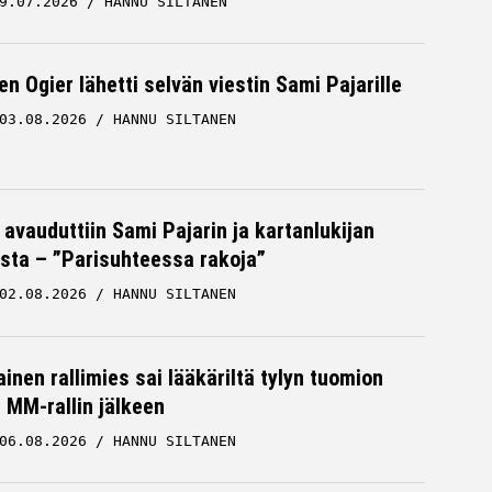
9.07.2026
HANNU SILTANEN
n Ogier lähetti selvän viestin Sami Pajarille
03.08.2026
HANNU SILTANEN
 avauduttiin Sami Pajarin ja kartanlukijan
sta – ”Parisuhteessa rakoja”
02.08.2026
HANNU SILTANEN
inen rallimies sai lääkäriltä tylyn tuomion
MM-rallin jälkeen
06.08.2026
HANNU SILTANEN