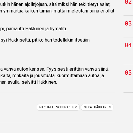
tkin hänen ajolinjojaan, sitä miksi hän teki tietyt asiat,
tin ymmärtää kaiken tämän, mutta mielestäni siinä ei ollut
pi, pamautti Häkkinen ja hymähti.
kysyi Häkkiseltä, pitikö hän todellakin itseään
la vahva auton kanssa. Fyysisesti erittäin vahva siinä,
aita, renkaita ja jousitusta, kuormittamaan autoa ja
n avulla, selvitti Häkkinen.
MICHAEL SCHUMACHER
MIKA HÄKKINEN