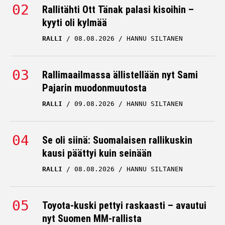
Rallitähti Ott Tänak palasi kisoihin –
kyyti oli kylmää
RALLI
08.08.2026
HANNU SILTANEN
Rallimaailmassa ällistellään nyt Sami
Pajarin muodonmuutosta
RALLI
09.08.2026
HANNU SILTANEN
Se oli siinä: Suomalaisen rallikuskin
kausi päättyi kuin seinään
RALLI
08.08.2026
HANNU SILTANEN
Toyota-kuski pettyi raskaasti – avautui
nyt Suomen MM-rallista