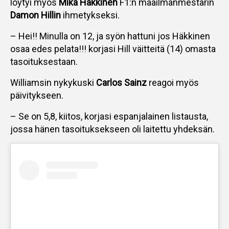
löytyi myös
Mika Häkkinen
F1:n maailmanmestarin
Damon Hillin
ihmetykseksi.
– Hei!! Minulla on 12, ja syön hattuni jos Häkkinen
osaa edes pelata!!! korjasi Hill väitteitä (14) omasta
tasoituksestaan.
Williamsin nykykuski
Carlos Sainz
reagoi myös
päivitykseen.
– Se on 5,8, kiitos, korjasi espanjalainen listausta,
jossa hänen tasoituksekseen oli laitettu yhdeksän.