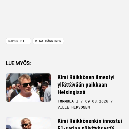
DAMON HILL
MIKA HÄKKINEN
LUE MYÖS:
Kimi Räikkönen ilmestyi
yllättävään paikkaan
Helsingissä
FORMULA 1
09.08.2026
VILLE HIRVONEN
Kimi Räikkönenkin innostui
F1-sarjan päivityksestä