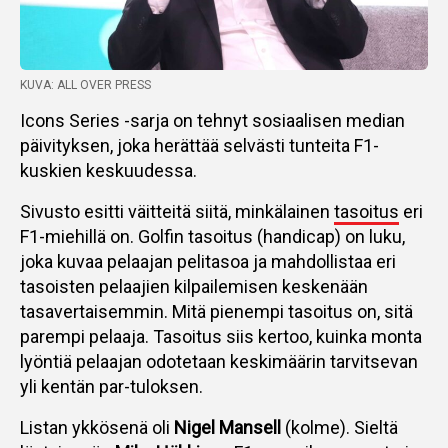
KUVA: ALL OVER PRESS
Icons Series -sarja on tehnyt sosiaalisen median
päivityksen, joka herättää selvästi tunteita F1-
kuskien keskuudessa.
Sivusto esitti väitteitä siitä, minkälainen
tasoitus
eri
F1-miehillä on. Golfin tasoitus (handicap) on luku,
joka kuvaa pelaajan pelitasoa ja mahdollistaa eri
tasoisten pelaajien kilpailemisen keskenään
tasavertaisemmin. Mitä pienempi tasoitus on, sitä
parempi pelaaja. Tasoitus siis kertoo, kuinka monta
lyöntiä pelaajan odotetaan keskimäärin tarvitsevan
yli kentän par-tuloksen.
Listan ykkösenä oli
Nigel Mansell
(kolme). Sieltä