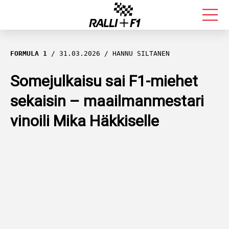
FORMULA 1
FORMULA 1
31.03.2026
HANNU SILTANEN
RALLI
Somejulkaisu sai F1-miehet
sekaisin – maailmanmestari
KALLE ROVANPERÄ
vinoili Mika Häkkiselle
VALTTERI BOTTAS
MUUT