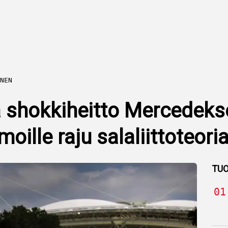
NEN
a shokkiheitto Mercedekse
oille raju salaliittoteori
TUO