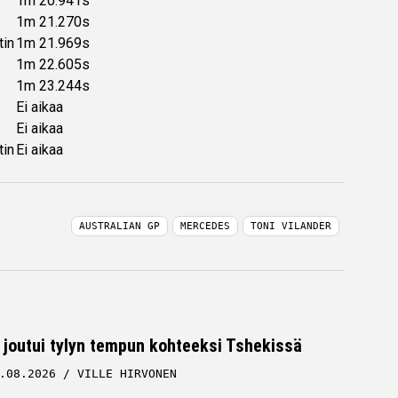
1m 20.941s
1m 21.270s
tin
1m 21.969s
1m 22.605s
1m 23.244s
Ei aikaa
Ei aikaa
tin
Ei aikaa
AUSTRALIAN GP
MERCEDES
TONI VILANDER
 joutui tylyn tempun kohteeksi Tshekissä
.08.2026
VILLE HIRVONEN