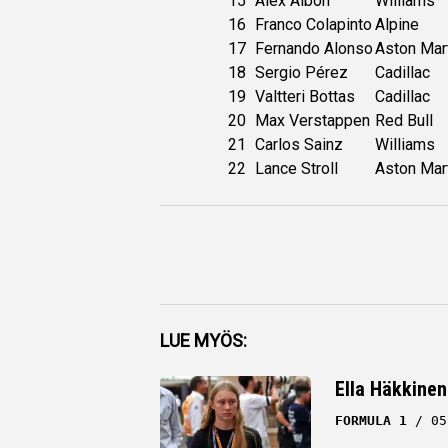
15
Alex Albon
Williams
16
Franco Colapinto
Alpine
17
Fernando Alonso
Aston Mar
18
Sergio Pérez
Cadillac
19
Valtteri Bottas
Cadillac
20
Max Verstappen
Red Bull
21
Carlos Sainz
Williams
22
Lance Stroll
Aston Mar
Facebook
LUE MYÖS:
Twitter
Ella Häkkinen
Whatsapp
FORMULA 1
05