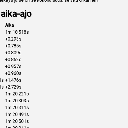
n merkitys ja se on se kokonaisuus, selvitti Oikarinen.
 aika-ajo
Aika
1m 18.518s
+0.293s
+0.785s
+0.809s
+0.862s
+0.957s
+0.960s
ls
+1.476s
ls
+2.729s
1m 20.221s
1m 20.303s
1m 20.311s
1m 20.491s
1m 20.501s