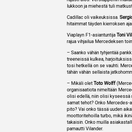
lukkoon ja miehestä tuli matkust
Cadillac oli vaikeuksissa.
Sergi
hitaimmat täyden kierroksen aja
Viaplayn F1-asiantuntija
Toni Vi
rajua vihjailua Mercedeksen toi
– Saanko vähän tyhjentää pankki
treeneissä kulkea, harjoituksis
tosi hetkellä on se vauhti. Mer
tähän vähän sellaista jatkohomma
– Mikäli olet
Toto Wolff
(Mercede
organisaatiota nimeltään Merce
olisi edellä, niin olisi kysees
samat tehot? Onko Mercedes-au
pito? Vai onko tässä uuden aika
moottoritehoilla turbo, mikä iki
takaisin. Onko muilla asiakastall
pamautti Vilander.