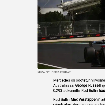
KUVA: SCUDERIA FERRARI
Mercedes oli odotetun ylivoim
Australiassa.
George Russell
aj
0,293 sekunnilla. Red Bullin
Isa
Red Bullin
Max Verstappenin
ai
rajusti ulos. Verstappenin muka