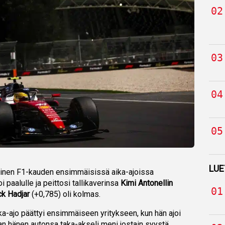
LUE
ainen F1-kauden ensimmäisissä aika-ajoissa
oi paalulle ja peittosi tallikaverinsa
Kimi Antonellin
ck Hadjar
(+0,785) oli kolmas.
ka-ajo päättyi ensimmäiseen yritykseen, kun hän ajoi
an hänen autonsa taka-akseli meni jostain syystä