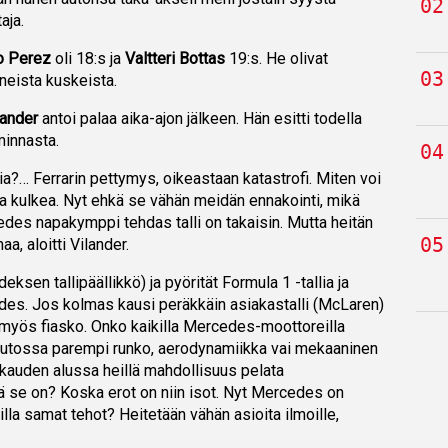
aja.
o Perez
oli 18:s ja
Valtteri Bottas
19:s. He olivat
neista kuskeista.
lander
antoi palaa aika-ajon jälkeen. Hän esitti todella
minnasta.
a?… Ferrarin pettymys, oikeastaan katastrofi. Miten voi
sa kulkea. Nyt ehkä se vähän meidän ennakointi, mikä
cedes napakymppi tehdas talli on takaisin. Mutta heitän
a, aloitti Vilander.
ksen tallipäällikkö) ja pyörität Formula 1 -tallia ja
des. Jos kolmas kausi peräkkäin asiakastalli (McLaren)
sä myös fiasko. Onko kaikilla Mercedes-moottoreilla
tossa parempi runko, aerodynamiikka vai mekaaninen
kauden alussa heillä mahdollisuus pelata
nä se on? Koska erot on niin isot. Nyt Mercedes on
illa samat tehot? Heitetään vähän asioita ilmoille,