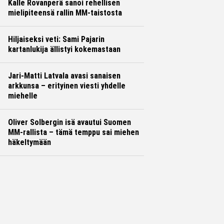
Kalle Rovanperä sanoi rehellisen
mielipiteensä rallin MM-taistosta
Hiljaiseksi veti: Sami Pajarin
kartanlukija ällistyi kokemastaan
Jari-Matti Latvala avasi sanaisen
arkkunsa – erityinen viesti yhdelle
miehelle
Oliver Solbergin isä avautui Suomen
MM-rallista – tämä temppu sai miehen
häkeltymään