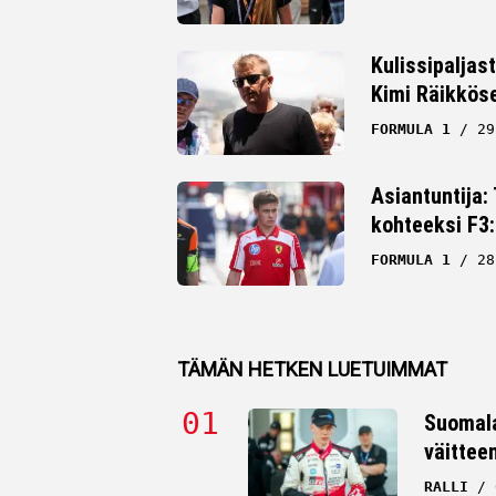
Kulissipaljas
Kimi Räikkös
FORMULA 1
29
Asiantuntija:
kohteeksi F3:
FORMULA 1
28
TÄMÄN HETKEN LUETUIMMAT
Suomala
väittee
RALLI