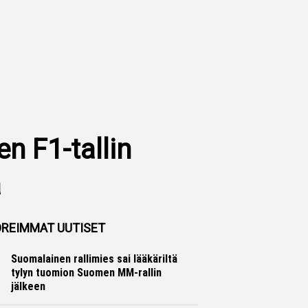
n F1-tallin
a
REIMMAT UUTISET
Suomalainen rallimies sai lääkäriltä
tylyn tuomion Suomen MM-rallin
jälkeen
Ralli
Hannu Siltanen