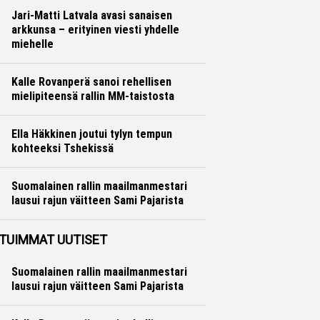
Jari-Matti Latvala avasi sanaisen
arkkunsa – erityinen viesti yhdelle
miehelle
Ralli
Hannu Siltanen
Kalle Rovanperä sanoi rehellisen
mielipiteensä rallin MM-taistosta
Ralli
Hannu Siltanen
Ella Häkkinen joutui tylyn tempun
kohteeksi Tshekissä
Formula 1
Ville Hirvonen
Suomalainen rallin maailmanmestari
lausui rajun väitteen Sami Pajarista
Ralli
Hannu Siltanen
TUIMMAT UUTISET
Suomalainen rallin maailmanmestari
lausui rajun väitteen Sami Pajarista