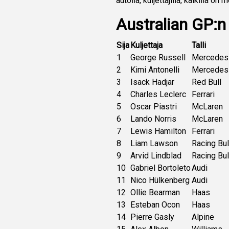
autolla, kuljettajilla, kaikilla o
Australian GP:n
Sija
Kuljettaja
Talli
1
George Russell
Mercedes
2
Kimi Antonelli
Mercedes
3
Isack Hadjar
Red Bull
4
Charles Leclerc
Ferrari
5
Oscar Piastri
McLaren
6
Lando Norris
McLaren
7
Lewis Hamilton
Ferrari
8
Liam Lawson
Racing Bul
9
Arvid Lindblad
Racing Bul
10
Gabriel Bortoleto
Audi
11
Nico Hülkenberg
Audi
12
Ollie Bearman
Haas
13
Esteban Ocon
Haas
14
Pierre Gasly
Alpine