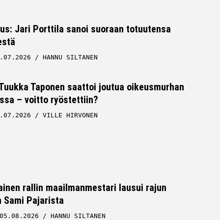
tus: Jari Porttila sanoi suoraan totuutensa
estä
.07.2026
HANNU SILTANEN
 Tuukka Taponen saattoi joutua oikeusmurhan
ssa – voitto ryöstettiin?
.07.2026
VILLE HIRVONEN
inen rallin maailmanmestari lausui rajun
n Sami Pajarista
05.08.2026
HANNU SILTANEN