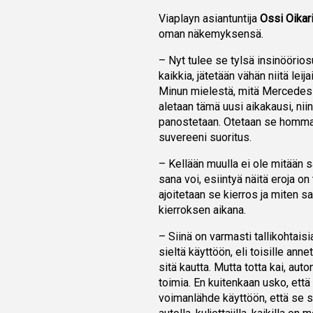
Viaplayn asiantuntija
Ossi Oikar
oman näkemyksensä.
– Nyt tulee se tylsä insinööriosuu
kaikkia, jätetään vähän niitä le
Minun mielestä, mitä Mercedes on
aletaan tämä uusi aikakausi, niin
panostetaan. Otetaan se homma h
suvereeni suoritus.
– Kellään muulla ei ole mitään sa
sana voi, esiintyä näitä eroja on
ajoitetaan se kierros ja miten s
kierroksen aikana.
– Siinä on varmasti tallikohtaisia
sieltä käyttöön, eli toisille an
sitä kautta. Mutta totta kai, auto
toimia. En kuitenkaan usko, että
voimanlähde käyttöön, että se sel