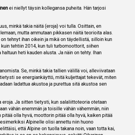
inen
ei niellyt täysin kollegansa puheita. Hän tarjosi
s, minkä takia näitä (eroja) voi tulla. Osittain, en
ijailemaan, mutta ammutaan pikkasen näitä teorioita alas.
 tehnyt ihan oikein ja mikä on täydellistä, silloin kun
 kuin tehtiin 2014, kun tuli turbomoottorit, siihen
altuun heti kauden alusta. Ja näin on tehty. Ihan
nomista. Se, minkä takia tallien välillä voi, alleviivataan
 tietysti se energiankäyttö, mitä kuljettajat tekevät, miten
aadaan ladattua akustoa ja purettua sitä akustoa sen
 eroja. Ja sitten tietysti, kun salaliittoteoria otetaan
netaan vähän enemmän ja toisille vähän vähemmän, niin
n pitää olla hyvä, moottorin pitää olla hyvä, kaiken pitää
 esimerkiksi Alpinelle olisi annettu niin huono
ittäisi, että Alpine on tuolla takana noin, vaan totta kai,