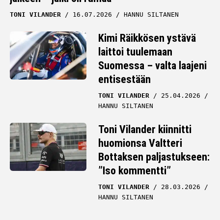
TONI VILANDER
16.07.2026
HANNU SILTANEN
Kimi Räikkösen ystävä
laittoi tuulemaan
Suomessa – valta laajeni
entisestään
TONI VILANDER
25.04.2026
HANNU SILTANEN
Toni Vilander kiinnitti
huomionsa Valtteri
Bottaksen paljastukseen:
”Iso kommentti”
TONI VILANDER
28.03.2026
HANNU SILTANEN