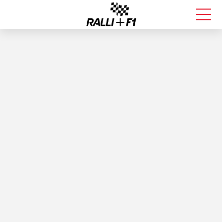
FORMULA 1
RALLI
KALLE ROVANPERÄ
VALTTERI BOTTAS
MUUT