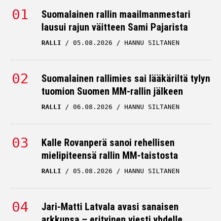
raju salaliittoteoria
Suomalainen rallin maailmanmestari
lausui rajun väitteen Sami Pajarista
TONI VILANDER
07.03.2026
HANNU SILTANEN
RALLI
05.08.2026
HANNU SILTANEN
Suomalainen rallimies sai lääkäriltä tylyn
tuomion Suomen MM-rallin jälkeen
RALLI
06.08.2026
HANNU SILTANEN
Kalle Rovanperä sanoi rehellisen
mielipiteensä rallin MM-taistosta
RALLI
05.08.2026
HANNU SILTANEN
Jari-Matti Latvala avasi sanaisen
arkkunsa – erityinen viesti yhdelle