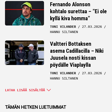
Fernando Alonson
kohtalo surettaa – ”Ei ole
kyllä kiva homma”
TONI VILANDER
27.03.2026
HANNU SILTANEN
Valtteri Bottaksen
asema Cadillacilla – Niki
Juusela nosti kissan
pöydälle Viaplaylla
TONI VILANDER
27.03.2026
HANNU SILTANEN
Toni Vilanderilta
LATAA LISÄÄ SISÄLTÖÄ
shokkiheitto
Mercedeksen F1-tallin
TÄMÄN HETKEN LUETUIMMAT
toiminnasta – ilmoille