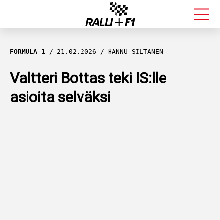
FORMULA 1
FORMULA 1
21.02.2026
HANNU SILTANEN
RALLI
Valtteri Bottas teki IS:lle
asioita selväksi
KALLE ROVANPERÄ
VALTTERI BOTTAS
MUUT