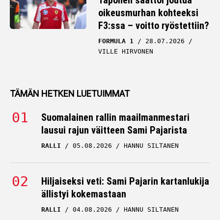
Taponen saattoi joutua
oikeusmurhan kohteeksi
F3:ssa – voitto ryöstettiin?
FORMULA 1
28.07.2026
VILLE HIRVONEN
TÄMÄN HETKEN LUETUIMMAT
Suomalainen rallin maailmanmestari
lausui rajun väitteen Sami Pajarista
RALLI
05.08.2026
HANNU SILTANEN
Hiljaiseksi veti: Sami Pajarin kartanlukija
ällistyi kokemastaan
RALLI
04.08.2026
HANNU SILTANEN