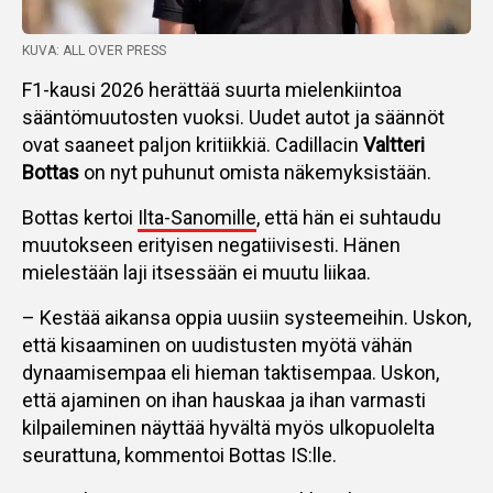
KUVA: ALL OVER PRESS
F1-kausi 2026 herättää suurta mielenkiintoa
sääntömuutosten vuoksi. Uudet autot ja säännöt
ovat saaneet paljon kritiikkiä. Cadillacin
Valtteri
Bottas
on nyt puhunut omista näkemyksistään.
Bottas kertoi
Ilta-Sanomille
, että hän ei suhtaudu
muutokseen erityisen negatiivisesti. Hänen
mielestään laji itsessään ei muutu liikaa.
– Kestää aikansa oppia uusiin systeemeihin. Uskon,
että kisaaminen on uudistusten myötä vähän
dynaamisempaa eli hieman taktisempaa. Uskon,
että ajaminen on ihan hauskaa ja ihan varmasti
kilpaileminen näyttää hyvältä myös ulkopuolelta
seurattuna, kommentoi Bottas IS:lle.