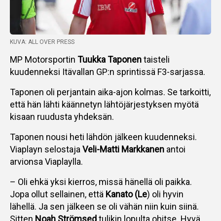
KUVA: ALL OVER PRESS
MP Motorsportin
Tuukka Taponen
taisteli
kuudenneksi Itävallan GP:n sprintissä F3-sarjassa.
Taponen oli perjantain aika-ajon kolmas. Se tarkoitti,
että hän lähti käännetyn lähtöjärjestyksen myötä
kisaan ruudusta yhdeksän.
Taponen nousi heti lähdön jälkeen kuudenneksi.
Viaplayn selostaja
Veli-Matti Markkanen
antoi
arvionsa Viaplaylla.
– Oli ehkä yksi kierros, missä hänellä oli paikka.
Jopa ollut sellainen, että
Kanato (Le
) oli hyvin
lähellä. Ja sen jälkeen se oli vähän niin kuin siinä.
Sitten
Noah Strömsed
tulikin lopulta ohitse. Hyvä