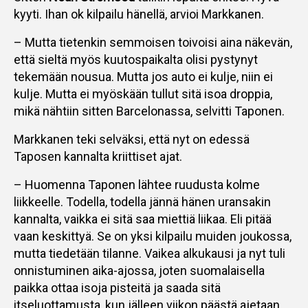
kyyti. Ihan ok kilpailu hänellä, arvioi Markkanen.
– Mutta tietenkin semmoisen toivoisi aina näkevän,
että sieltä myös kuutospaikalta olisi pystynyt
tekemään nousua. Mutta jos auto ei kulje, niin ei
kulje. Mutta ei myöskään tullut sitä isoa droppia,
mikä nähtiin sitten Barcelonassa, selvitti Taponen.
Markkanen teki selväksi, että nyt on edessä
Taposen kannalta kriittiset ajat.
– Huomenna Taponen lähtee ruudusta kolme
liikkeelle. Todella, todella jännä hänen uransakin
kannalta, vaikka ei sitä saa miettiä liikaa. Eli pitää
vaan keskittyä. Se on yksi kilpailu muiden joukossa,
mutta tiedetään tilanne. Vaikea alkukausi ja nyt tuli
onnistuminen aika-ajossa, joten suomalaisella
paikka ottaa isoja pisteitä ja saada sitä
itseluottamusta, kun jälleen viikon päästä ajetaan