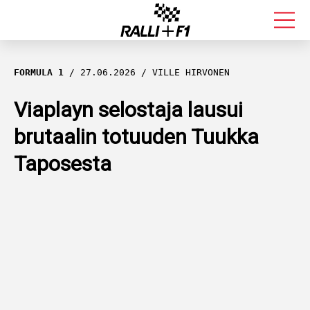
FORMULA 1
FORMULA 1
27.06.2026
VILLE HIRVONEN
RALLI
Viaplayn selostaja lausui
brutaalin totuuden Tuukka
KALLE ROVANPERÄ
Taposesta
VALTTERI BOTTAS
MUUT