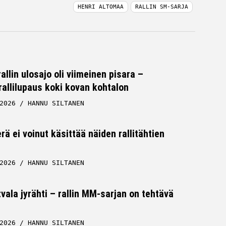
HENRI ALTOMAA
RALLIN SM-SARJA
lin ulosajo oli viimeinen pisara –
allilupaus koki kovan kohtalon
2026
HANNU SILTANEN
rä ei voinut käsittää näiden rallitähtien
2026
HANNU SILTANEN
tvala jyrähti – rallin MM-sarjan on tehtävä
2026
HANNU SILTANEN