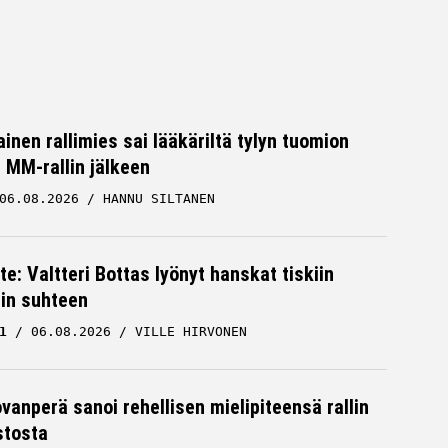
inen rallimies sai lääkäriltä tylyn tuomion
MM-rallin jälkeen
06.08.2026
HANNU SILTANEN
te: Valtteri Bottas lyönyt hanskat tiskiin
cin suhteen
1
06.08.2026
VILLE HIRVONEN
ovanperä sanoi rehellisen mielipiteensä rallin
stosta