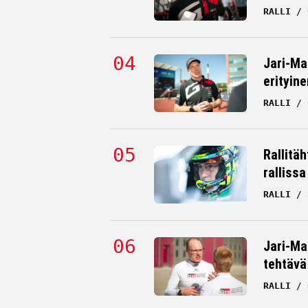
RALLI
Jari-Ma
erityine
RALLI
Rallitä
rallissa
RALLI
Jari-Mat
tehtävä
RALLI