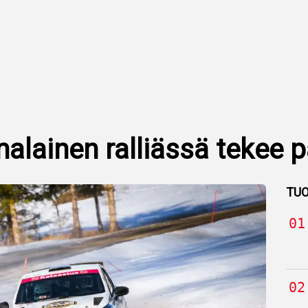
malainen ralliässä tekee 
TUO