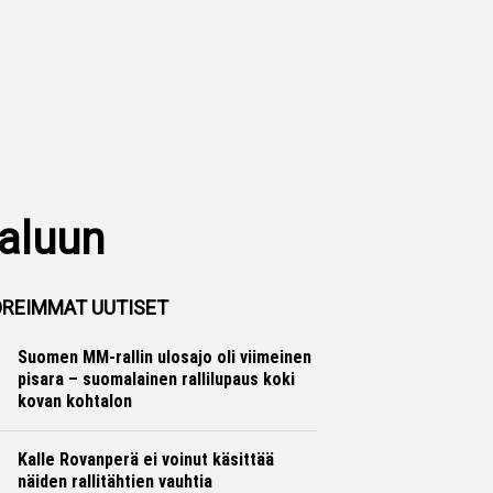
paluun
REIMMAT UUTISET
Suomen MM-rallin ulosajo oli viimeinen
pisara – suomalainen rallilupaus koki
kovan kohtalon
Ralli
Hannu Siltanen
Kalle Rovanperä ei voinut käsittää
näiden rallitähtien vauhtia