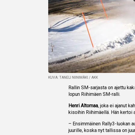
KUVA: TANELI NIINIMÄKI / AKK
Rallin SM-sarjasta on ajettu ka
lopun Riihimäen SM-ralli.
Henri Altomaa
, joka ei ajanut 
kisoihin Riihimäellä. Hän kertoi
– Ensimmäinen Rally3-luokan auto
juurille, koska nyt tallissa on ju