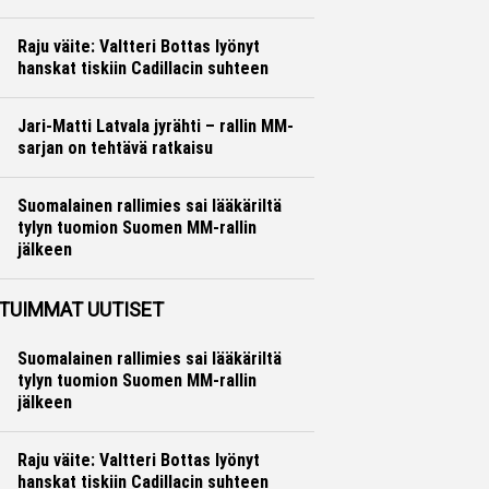
Ralli
Hannu Siltanen
Raju väite: Valtteri Bottas lyönyt
hanskat tiskiin Cadillacin suhteen
Formula 1
Ville Hirvonen
Jari-Matti Latvala jyrähti – rallin MM-
sarjan on tehtävä ratkaisu
Ralli
Hannu Siltanen
Suomalainen rallimies sai lääkäriltä
tylyn tuomion Suomen MM-rallin
jälkeen
Ralli
Hannu Siltanen
TUIMMAT UUTISET
Suomalainen rallimies sai lääkäriltä
tylyn tuomion Suomen MM-rallin
jälkeen
Raju väite: Valtteri Bottas lyönyt
hanskat tiskiin Cadillacin suhteen