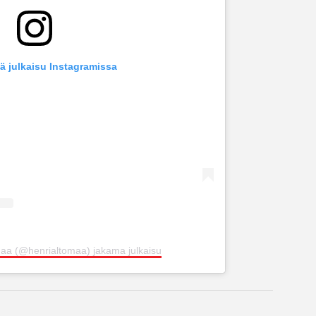
ä julkaisu Instagramissa
maa (@henrialtomaa) jakama julkaisu