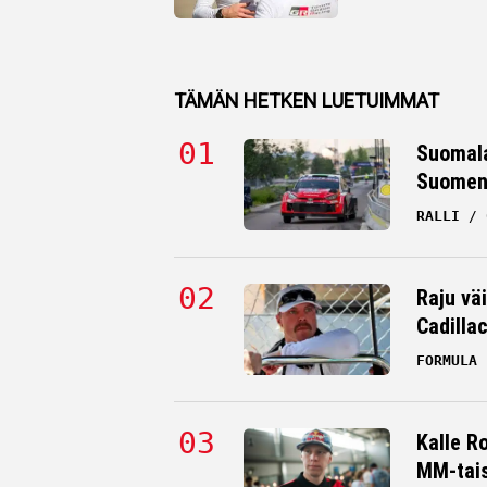
TÄMÄN HETKEN LUETUIMMAT
Suomala
Suomen 
RALLI
Raju väi
Cadilla
FORMULA 
Kalle R
MM-tai