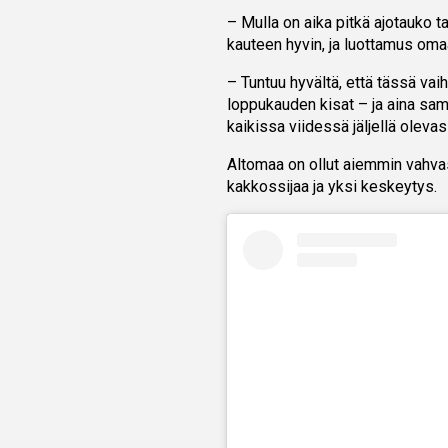
– Mulla on aika pitkä ajotauko t
kauteen hyvin, ja luottamus om
– Tuntuu hyvältä, että tässä vai
loppukauden kisat – ja aina sama
kaikissa viidessä jäljellä oleva
Altomaa on ollut aiemmin vahv
kakkossijaa ja yksi keskeytys.