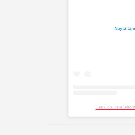
Näytä täm
Henkilön Henri Alto