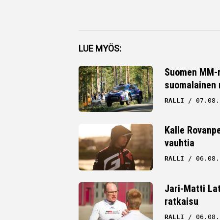
Facebook
LUE MYÖS:
Twitter
Suomen MM-ral
suomalainen r
Whatsapp
RALLI
07.08.
Kalle Rovanpe
vauhtia
RALLI
06.08.
Jari-Matti La
ratkaisu
RALLI
06.08.