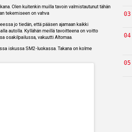
akana. Olen kuitenkin muilla tavoin valmistautunut tähän
aan tekemiseen on vahva
heessa jo tiedän, että pääsen ajamaan kaikki
lla autolla. Kyllähän meillä tavoitteena on voitto
ssa osakilpailussa, vakuutti Altomaa.
assa iskussa SM2-luokassa. Takana on kolme