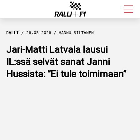
FORMULA 1
RALLI
26.05.2026
HANNU SILTANEN
RALLI
Jari-Matti Latvala lausui
IL:ssä selvät sanat Janni
KALLE ROVANPERÄ
Hussista: ”Ei tule toimimaan”
VALTTERI BOTTAS
MUUT