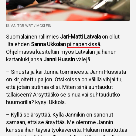
KUVA: TGR WRT / MCKLEIN
Suomalainen rallimies
Jari-Matti Latvala
on ollut
Iltalehden
Sanna Ukkolan
piinapenkissä
.
Ohjelmassa käsiteltiin myös Latvalan ja hänen
kartanlukijansa
Janni Hussin
välejä.
– Sinusta ja kartturina toimineesta Janni Hussista
on kirjoitettu paljon. Otsikoissa on välillä vihjailtu,
että jotain sutinaa olisi. Miten sinä suhtaudut
tällaiseen? Ärsyttääkö se sinua vai suhtaudutko
huumorilla? kysyi Ukkola.
– Kyllä se ärsyttää. Kyllä Jannikin on sanonut
samaan, että se ärsyttää. Me olemme Jannin
kanssa ihan täysiä työkavereita. Haluan muistuttaa