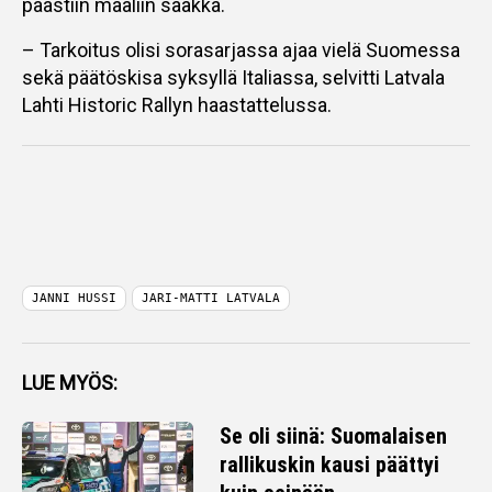
päästiin maaliin saakka.
– Tarkoitus olisi sorasarjassa ajaa vielä Suomessa
sekä päätöskisa syksyllä Italiassa, selvitti Latvala
Lahti Historic Rallyn haastattelussa.
JANNI HUSSI
JARI-MATTI LATVALA
LUE MYÖS:
Se oli siinä: Suomalaisen
rallikuskin kausi päättyi