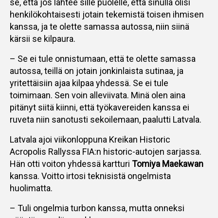
se, että jos lähtee sille puolelle, että sinulla olisi
henkilökohtaisesti jotain tekemistä toisen ihmisen
kanssa, ja te olette samassa autossa, niin siinä
kärsii se kilpaura.
– Se ei tule onnistumaan, että te olette samassa
autossa, teillä on jotain jonkinlaista sutinaa, ja
yritettäisiin ajaa kilpaa yhdessä. Se ei tule
toimimaan. Sen voin alleviivata. Minä olen aina
pitänyt siitä kiinni, että työkavereiden kanssa ei
ruveta niin sanotusti sekoilemaan, paalutti Latvala.
Latvala ajoi viikonloppuna Kreikan Historic
Acropolis Rallyssa FIA:n historic-autojen sarjassa.
Hän otti voiton yhdessä kartturi
Tomiya Maekawan
kanssa. Voitto irtosi teknisistä ongelmista
huolimatta.
– Tuli ongelmia turbon kanssa, mutta onneksi