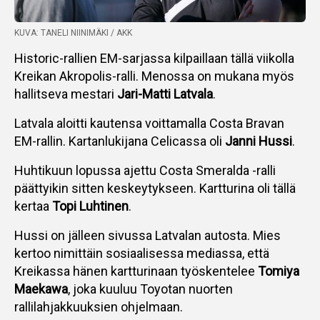
KUVA: TANELI NIINIMÄKI / AKK
Historic-rallien EM-sarjassa kilpaillaan tällä viikolla
Kreikan Akropolis-ralli. Menossa on mukana myös
hallitseva mestari
Jari-Matti Latvala
.
Latvala aloitti kautensa voittamalla Costa Bravan
EM-rallin. Kartanlukijana Celicassa oli
Janni Hussi
.
Huhtikuun lopussa ajettu Costa Smeralda -ralli
päättyikin sitten keskeytykseen. Kartturina oli tällä
kertaa
Topi Luhtinen
.
Hussi on jälleen sivussa Latvalan autosta. Mies
kertoo nimittäin sosiaalisessa mediassa, että
Kreikassa hänen kartturinaan työskentelee
Tomiya
Maekawa
, joka kuuluu Toyotan nuorten
rallilahjakkuuksien ohjelmaan.