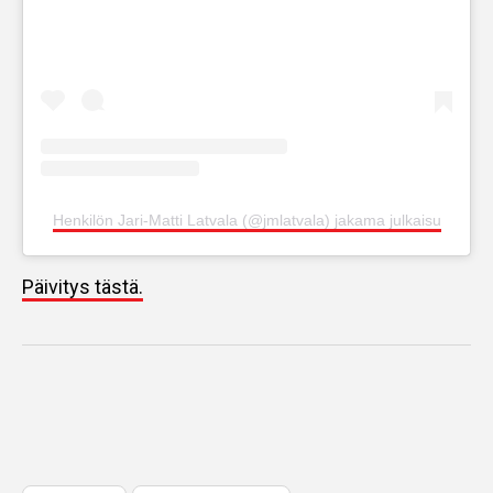
Henkilön Jari-Matti Latvala (@jmlatvala) jakama julkaisu
Päivitys tästä.