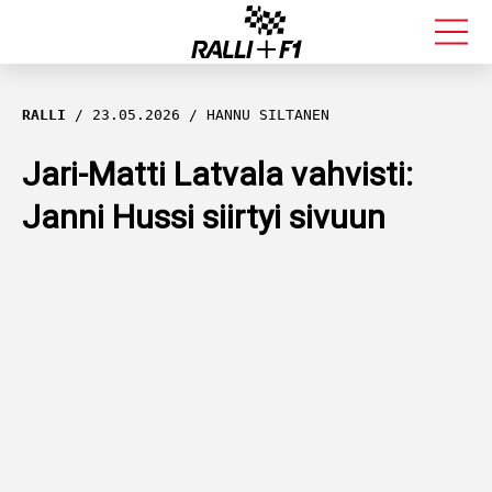
FORMULA 1
RALLI
23.05.2026
HANNU SILTANEN
RALLI
Jari-Matti Latvala vahvisti:
Janni Hussi siirtyi sivuun
KALLE ROVANPERÄ
VALTTERI BOTTAS
MUUT