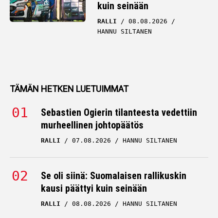
kuin seinään
RALLI
08.08.2026
HANNU SILTANEN
TÄMÄN HETKEN LUETUIMMAT
Sebastien Ogierin tilanteesta vedettiin
murheellinen johtopäätös
RALLI
07.08.2026
HANNU SILTANEN
Se oli siinä: Suomalaisen rallikuskin
kausi päättyi kuin seinään
RALLI
08.08.2026
HANNU SILTANEN