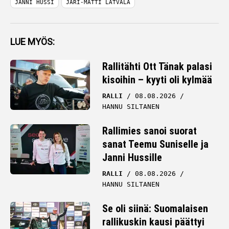
JANNI HUSSI
JARI-MATTI LATVALA
LUE MYÖS:
Rallitähti Ott Tänak palasi
kisoihin – kyyti oli kylmää
RALLI
08.08.2026
HANNU SILTANEN
Rallimies sanoi suorat
sanat Teemu Suniselle ja
Janni Hussille
RALLI
08.08.2026
HANNU SILTANEN
Se oli siinä: Suomalaisen
rallikuskin kausi päättyi