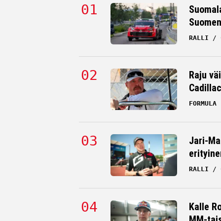
Suomala
Suomen 
RALLI
Raju väi
Cadilla
FORMULA 
Jari-Ma
erityine
RALLI
Kalle R
MM-tai