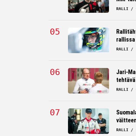
RALLI
Rallitä
rallissa
RALLI
Jari-Mat
tehtävä
RALLI
Suomala
väittee
RALLI