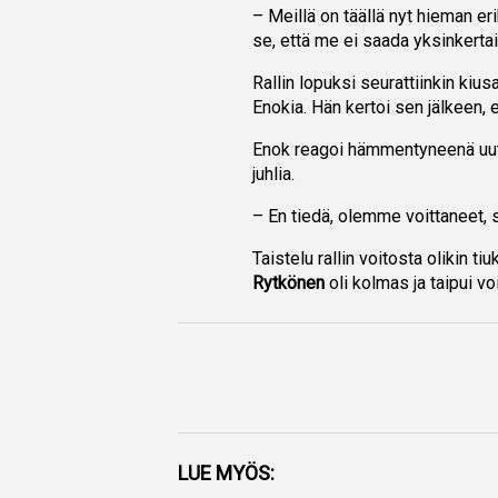
– Meillä on täällä nyt hieman er
se, että me ei saada yksinkertais
Rallin lopuksi seurattiinkin kiusa
Enokia. Hän kertoi sen jälkeen, 
Enok reagoi hämmentyneenä uutis
juhlia.
– En tiedä, olemme voittaneet, s
Taistelu rallin voitosta olikin ti
Rytkönen
oli kolmas ja taipui voi
Facebook
LUE MYÖS: