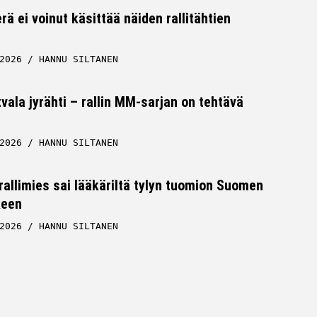
rä ei voinut käsittää näiden rallitähtien
2026
HANNU SILTANEN
tvala jyrähti – rallin MM-sarjan on tehtävä
2026
HANNU SILTANEN
allimies sai lääkäriltä tylyn tuomion Suomen
keen
2026
HANNU SILTANEN