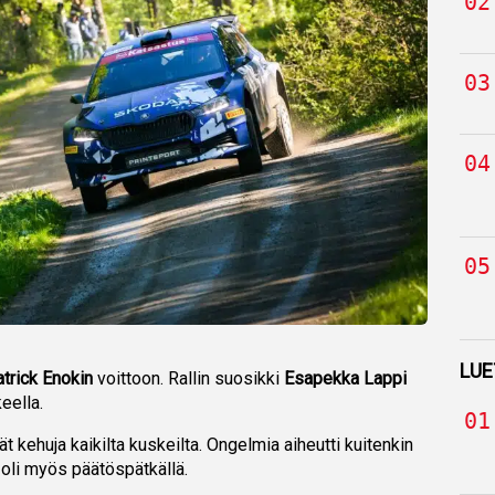
LUE
trick Enokin
voittoon. Rallin suosikki
Esapekka Lappi
keella.
ät kehuja kaikilta kuskeilta. Ongelmia aiheutti kuitenkin
 oli myös päätöspätkällä.