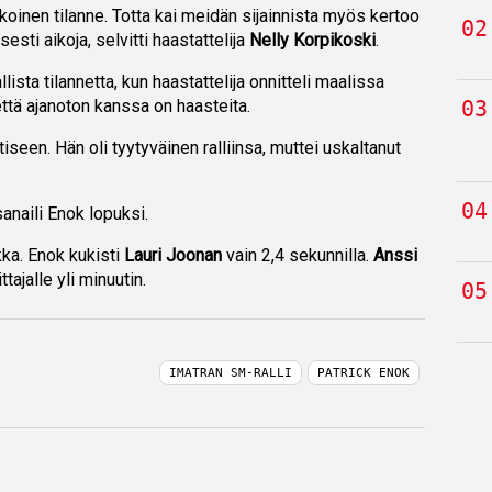
ikoinen tilanne. Totta kai meidän sijainnista myös kertoo
esti aikoja, selvitti haastattelija
Nelly Korpikoski
.
llista tilannetta, kun haastattelija onnitteli maalissa
että ajanoton kanssa on haasteita.
een. Hän oli tyytyväinen ralliinsa, muttei uskaltanut
anaili Enok lopuksi.
ukka. Enok kukisti
Lauri Joonan
vain 2,4 sekunnilla.
Anssi
ttajalle yli minuutin.
IMATRAN SM-RALLI
PATRICK ENOK