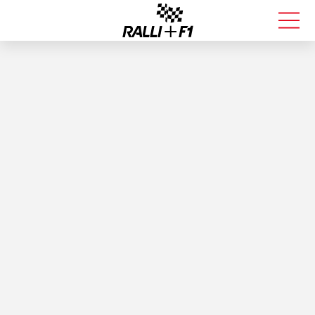
FORMULA 1
RALLI
KALLE ROVANPERÄ
VALTTERI BOTTAS
MUUT