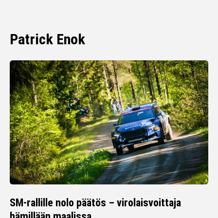
Patrick Enok
SM-rallille nolo päätös – virolaisvoittaja
hämillään maalissa