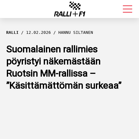
FORMULA 1
RALLI
12.02.2026
HANNU SILTANEN
RALLI
Suomalainen rallimies
pöyristyi näkemästään
KALLE ROVANPERÄ
Ruotsin MM-rallissa –
VALTTERI BOTTAS
”Käsittämättömän surkeaa”
MUUT