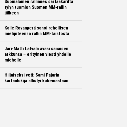
Suomalainen rallimies sai lääkäriltä
tylyn tuomion Suomen MM-rallin
jälkeen
Kalle Rovanperä sanoi rehellisen
mielipiteensä rallin MM-taistosta
Jari-Matti Latvala avasi sanaisen
arkkunsa – erityinen viesti yhdelle
miehelle
Hiljaiseksi veti: Sami Pajarin
kartanlukija ällistyi kokemastaan