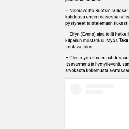
– Neloisvoitto Ruotsin ralliss
kahdessa ensimmäisessä rallissa
pystyneet taistelemaan tiukasti 
– Elfyn (Evans) ajaa tällä hetke
kilpailun mestariksi. Myös
Taka
loistava tulos.
– Olen myös iloinen nähdessän
itsevarmana ja hymyilevänä, sa
arvokasta kokemusta avatessaan 