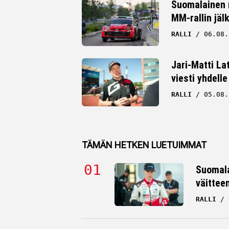
Suomalainen r
MM-rallin jäl
RALLI
06.08.
Jari-Matti La
viesti yhdelle
RALLI
05.08.
TÄMÄN HETKEN LUETUIMMAT
Suomala
väittee
RALLI