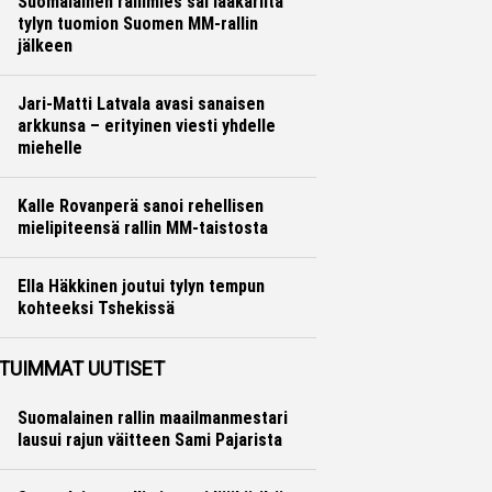
Suomalainen rallimies sai lääkäriltä
tylyn tuomion Suomen MM-rallin
jälkeen
Ralli
Hannu Siltanen
Jari-Matti Latvala avasi sanaisen
arkkunsa – erityinen viesti yhdelle
miehelle
Ralli
Hannu Siltanen
Kalle Rovanperä sanoi rehellisen
mielipiteensä rallin MM-taistosta
Ralli
Hannu Siltanen
Ella Häkkinen joutui tylyn tempun
kohteeksi Tshekissä
Formula 1
Ville Hirvonen
TUIMMAT UUTISET
Suomalainen rallin maailmanmestari
lausui rajun väitteen Sami Pajarista