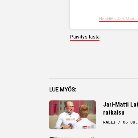
Henkilön Jari-Matti 
Päivitys tästä
.
Facebook
LUE MYÖS:
Twitter
Jari-Matti La
ratkaisu
Whatsapp
RALLI
06.08.