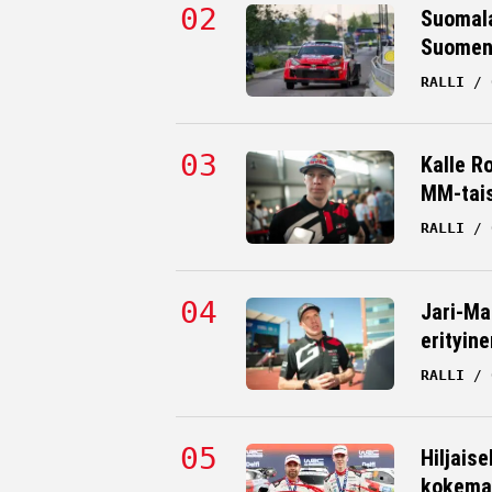
Suomala
Suomen 
RALLI
Kalle R
MM-tai
RALLI
Jari-Ma
erityine
RALLI
Hiljaise
kokema