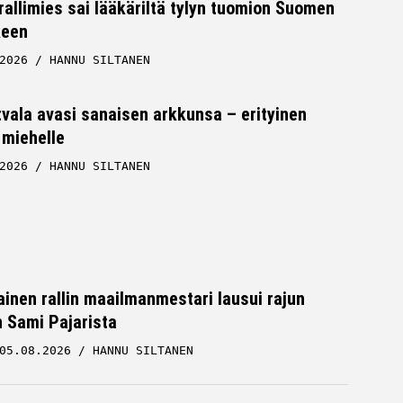
allimies sai lääkäriltä tylyn tuomion Suomen
keen
2026
HANNU SILTANEN
tvala avasi sanaisen arkkunsa – erityinen
 miehelle
2026
HANNU SILTANEN
inen rallin maailmanmestari lausui rajun
n Sami Pajarista
05.08.2026
HANNU SILTANEN