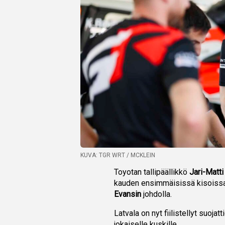
KUVA: TGR WRT / MCKLEIN
Toyotan tallipäällikkö
Jari-Matti
kauden ensimmäisissä kisoissa.
Evansin
johdolla.
Latvala on nyt fiilistellyt suoj
jokaiselle kuskille.