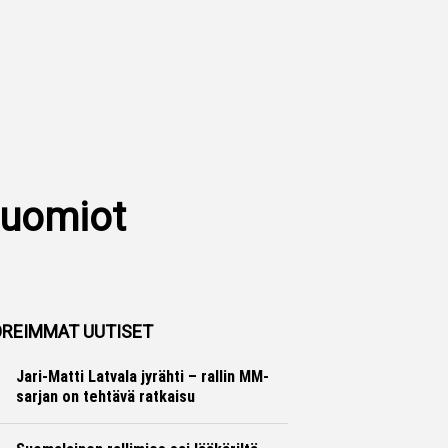
 tuomiot
REIMMAT UUTISET
Jari-Matti Latvala jyrähti – rallin MM-
sarjan on tehtävä ratkaisu
Ralli
Hannu Siltanen