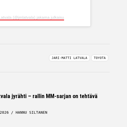
Latvala (@jmlatvala) jakama julkaisu
JARI-MATTI LATVALA
TOYOTA
tvala jyrähti – rallin MM-sarjan on tehtävä
2026
HANNU SILTANEN