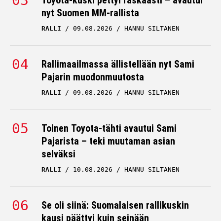
Toyota-kuski pettyi raskaasti – avautui
nyt Suomen MM-rallista
RALLI
09.08.2026
HANNU SILTANEN
Rallimaailmassa ällistellään nyt Sami
Pajarin muodonmuutosta
RALLI
09.08.2026
HANNU SILTANEN
Toinen Toyota-tähti avautui Sami
Pajarista – teki muutaman asian
selväksi
RALLI
10.08.2026
HANNU SILTANEN
Se oli siinä: Suomalaisen rallikuskin
kausi päättyi kuin seinään