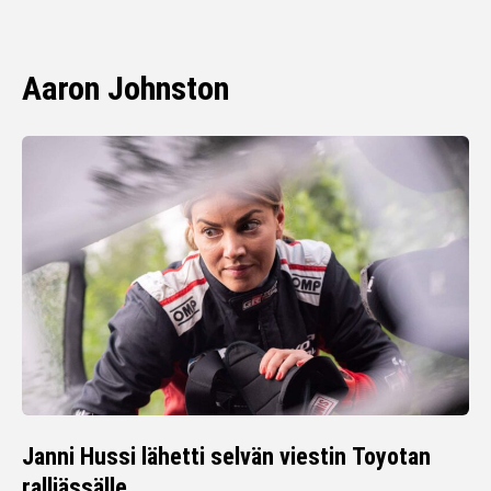
Aaron Johnston
Janni Hussi lähetti selvän viestin Toyotan
ralliässälle