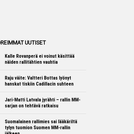
REIMMAT UUTISET
Kalle Rovanperä ei voinut käsittää
näiden rallitähtien vauhtia
Ralli
Hannu Siltanen
Raju väite: Valtteri Bottas lyönyt
hanskat tiskiin Cadillacin suhteen
Formula 1
Ville Hirvonen
Jari-Matti Latvala jyrähti – rallin MM-
sarjan on tehtävä ratkaisu
Ralli
Hannu Siltanen
Suomalainen rallimies sai lääkäriltä
tylyn tuomion Suomen MM-rallin
jälkeen