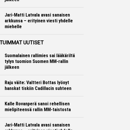
Ralli
Hannu Siltanen
Jari-Matti Latvala avasi sanaisen
arkkunsa – erityinen viesti yhdelle
miehelle
Ralli
Hannu Siltanen
TUIMMAT UUTISET
Suomalainen rallimies sai lääkäriltä
tylyn tuomion Suomen MM-rallin
jälkeen
Raju väite: Valtteri Bottas lyönyt
hanskat tiskiin Cadillacin suhteen
Kalle Rovanperä sanoi rehellisen
mielipiteensä rallin MM-taistosta
Jari-Matti Latvala avasi sanaisen