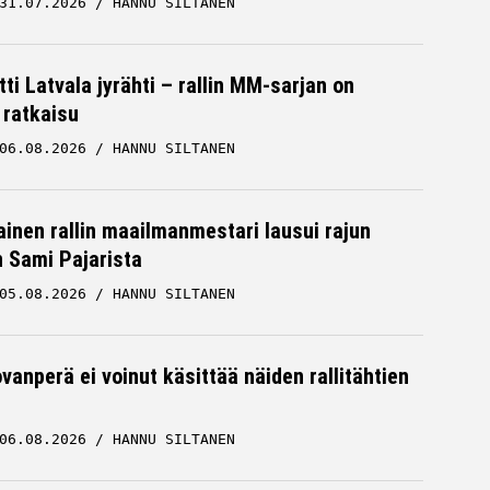
31.07.2026
HANNU SILTANEN
ti Latvala jyrähti – rallin MM-sarjan on
 ratkaisu
06.08.2026
HANNU SILTANEN
inen rallin maailmanmestari lausui rajun
n Sami Pajarista
05.08.2026
HANNU SILTANEN
vanperä ei voinut käsittää näiden rallitähtien
06.08.2026
HANNU SILTANEN