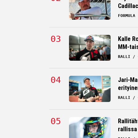
Cadilla
FORMULA 
Kalle R
MM-tai
RALLI
Jari-Ma
erityine
RALLI
Rallitä
rallissa