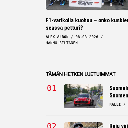
F1-varikolla kuohuu – onko kuskie
seassa petturi?
ALEX ALBON
08.03.2026
HANNU SILTANEN
TÄMÄN HETKEN LUETUIMMAT
Suomala
Suomen 
RALLI
Raju väi