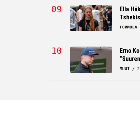
Ella Hä
Tsheki
FORMULA 
Erno Ko
”Suuren
MUUT
2