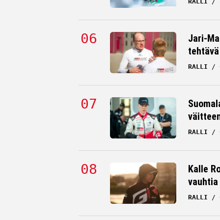
RALLI
Jari-Mat
tehtävä
RALLI
Suomala
väittee
RALLI
Kalle Ro
vauhtia
RALLI