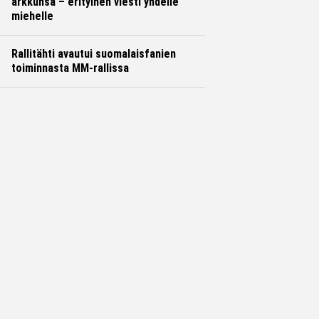
arkkunsa – erityinen viesti yhdelle
miehelle
Rallitähti avautui suomalaisfanien
toiminnasta MM-rallissa