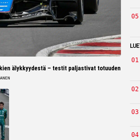
LUE
skien älykkyydestä – testit paljastivat totuuden
ANEN