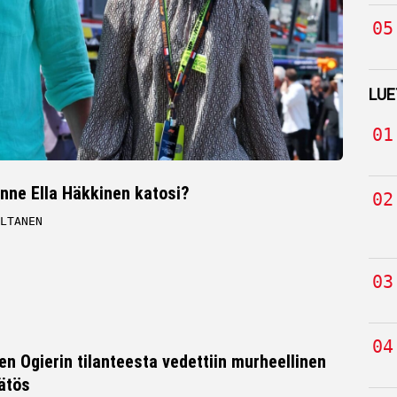
LUE
nne Ella Häkkinen katosi?
LTANEN
en Ogierin tilanteesta vedettiin murheellinen
ätös