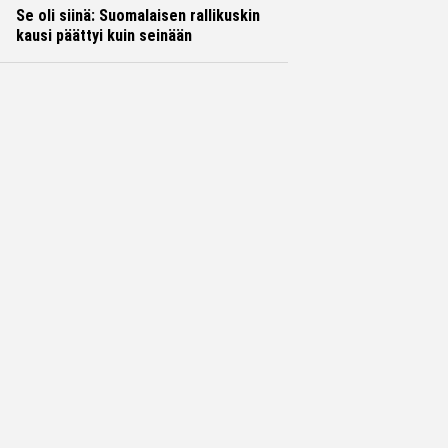
Se oli siinä: Suomalaisen rallikuskin
kausi päättyi kuin seinään