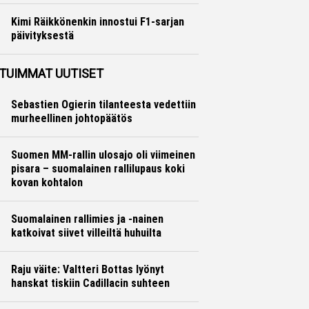
Kimi Räikkönenkin innostui F1-sarjan
päivityksestä
Formula 1
Hannu Siltanen
TUIMMAT UUTISET
Sebastien Ogierin tilanteesta vedettiin
murheellinen johtopäätös
Suomen MM-rallin ulosajo oli viimeinen
pisara – suomalainen rallilupaus koki
kovan kohtalon
Suomalainen rallimies ja -nainen
katkoivat siivet villeiltä huhuilta
Raju väite: Valtteri Bottas lyönyt
hanskat tiskiin Cadillacin suhteen