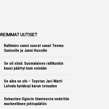
REIMMAT UUTISET
Rallimies sanoi suorat sanat Teemu
Suniselle ja Janni Hussille
Ralli
Hannu Siltanen
Se oli siinä: Suomalaisen rallikuskin
kausi päättyi kuin seinään
Ralli
Hannu Siltanen
Se aika on ohi – Toyotan Jari-Matti
Latvala hyväksyi karun totuuden
Ralli
Hannu Siltanen
Sebastien Ogierin tilanteesta vedettiin
murheellinen johtopäätös
Ralli
Hannu Siltanen