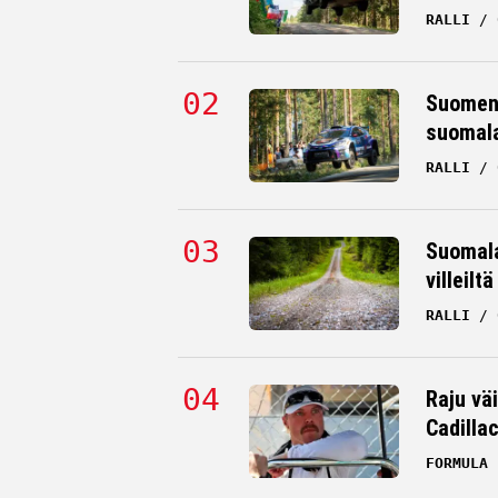
RALLI
Suomen 
suomala
RALLI
Suomala
villeilt
RALLI
Raju väi
Cadilla
FORMULA 