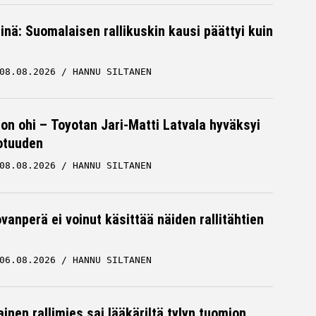
iinä: Suomalaisen rallikuskin kausi päättyi kuin
08.08.2026
HANNU SILTANEN
 on ohi – Toyotan Jari-Matti Latvala hyväksyi
otuuden
08.08.2026
HANNU SILTANEN
vanperä ei voinut käsittää näiden rallitähtien
06.08.2026
HANNU SILTANEN
inen rallimies sai lääkäriltä tylyn tuomion