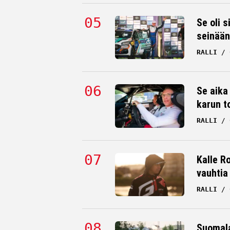
Se oli s
seinään
RALLI
Se aika
karun t
RALLI
Kalle Ro
vauhtia
RALLI
Suomala