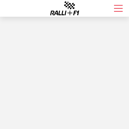
FORMULA 1
RALLI
KALLE ROVANPERÄ
VALTTERI BOTTAS
MUUT