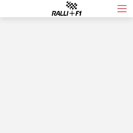
FORMULA 1
RALLI
KALLE ROVANPERÄ
VALTTERI BOTTAS
MUUT