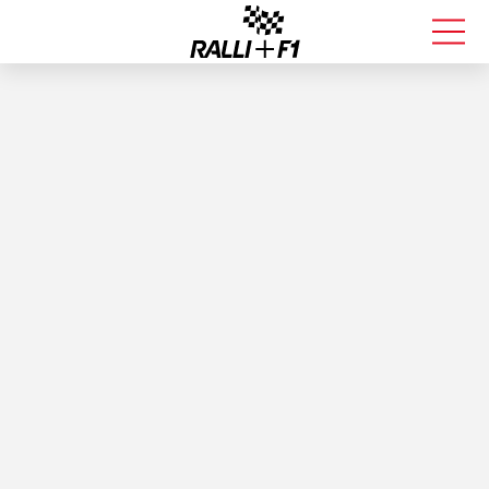
FORMULA 1
RALLI
KALLE ROVANPERÄ
VALTTERI BOTTAS
MUUT