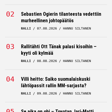
Sebastien Ogierin tilanteesta vedettiin
murheellinen johtopäätös
RALLI
07.08.2026
HANNU SILTANEN
Rallitähti Ott Tänak palasi kisoihin –
kyyti oli kylmää
RALLI
08.08.2026
HANNU SILTANEN
Villi heitto: Saiko suomalaiskuski
lähtöpassit rallin MM-sarjasta?
RALLI
09.08.2026
HANNU SILTANEN
Se aika on ohi – Toyotan Jari-Matti