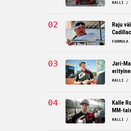
RALLI
Raju väi
Cadilla
FORMULA 
Jari-Ma
erityine
RALLI
Kalle R
MM-tai
RALLI