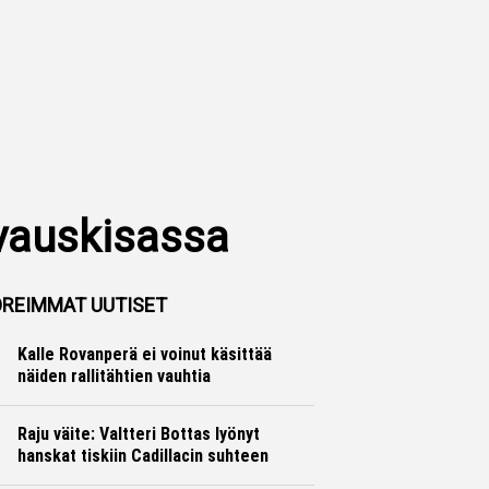
vauskisassa
REIMMAT UUTISET
Kalle Rovanperä ei voinut käsittää
näiden rallitähtien vauhtia
Ralli
Hannu Siltanen
Raju väite: Valtteri Bottas lyönyt
hanskat tiskiin Cadillacin suhteen
Formula 1
Ville Hirvonen