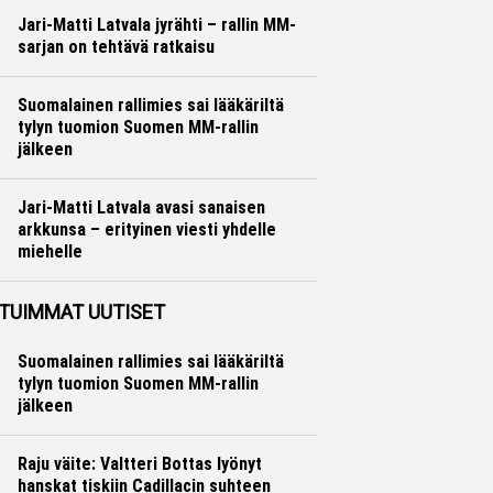
Jari-Matti Latvala jyrähti – rallin MM-
sarjan on tehtävä ratkaisu
Ralli
Hannu Siltanen
Suomalainen rallimies sai lääkäriltä
tylyn tuomion Suomen MM-rallin
jälkeen
Ralli
Hannu Siltanen
Jari-Matti Latvala avasi sanaisen
arkkunsa – erityinen viesti yhdelle
miehelle
Ralli
Hannu Siltanen
TUIMMAT UUTISET
Suomalainen rallimies sai lääkäriltä
tylyn tuomion Suomen MM-rallin
jälkeen
Raju väite: Valtteri Bottas lyönyt
hanskat tiskiin Cadillacin suhteen