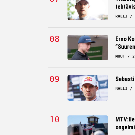
tehtävi
RALLI
Erno Ko
”Suuren
MUUT
2
Sebastie
RALLI
MTV:lle
ongelmi