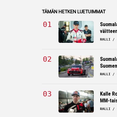
TÄMÄN HETKEN LUETUIMMAT
Suomala
väittee
RALLI
Suomala
Suomen 
RALLI
Kalle R
MM-tai
RALLI