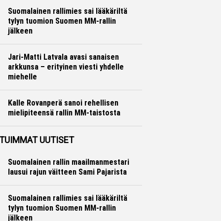
Suomalainen rallimies sai lääkäriltä
tylyn tuomion Suomen MM-rallin
jälkeen
Ralli
Hannu Siltanen
Jari-Matti Latvala avasi sanaisen
arkkunsa – erityinen viesti yhdelle
miehelle
Ralli
Hannu Siltanen
Kalle Rovanperä sanoi rehellisen
mielipiteensä rallin MM-taistosta
Ralli
Hannu Siltanen
TUIMMAT UUTISET
Suomalainen rallin maailmanmestari
lausui rajun väitteen Sami Pajarista
Suomalainen rallimies sai lääkäriltä
tylyn tuomion Suomen MM-rallin
jälkeen