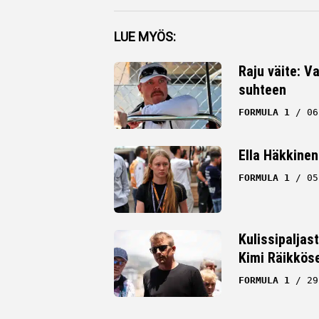
Facebook
LUE MYÖS:
Twitter
Raju väite: Va
suhteen
Whatsapp
FORMULA 1
06
Ella Häkkinen
FORMULA 1
05
Kulissipaljas
Kimi Räikkös
FORMULA 1
29