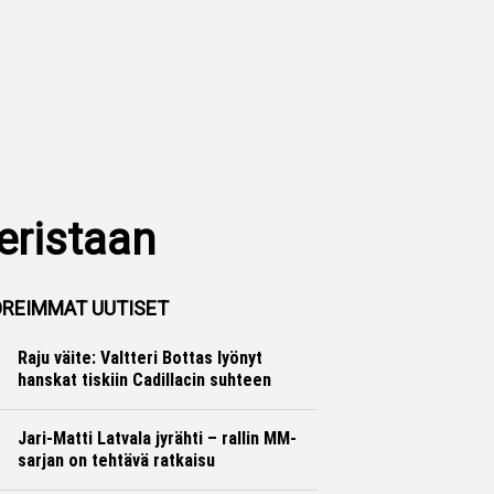
veristaan
REIMMAT UUTISET
Raju väite: Valtteri Bottas lyönyt
hanskat tiskiin Cadillacin suhteen
Formula 1
Ville Hirvonen
Jari-Matti Latvala jyrähti – rallin MM-
sarjan on tehtävä ratkaisu
Ralli
Hannu Siltanen