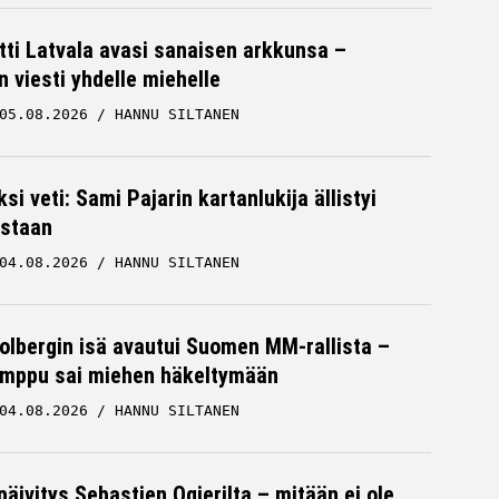
tti Latvala avasi sanaisen arkkunsa –
n viesti yhdelle miehelle
05.08.2026
HANNU SILTANEN
ksi veti: Sami Pajarin kartanlukija ällistyi
staan
04.08.2026
HANNU SILTANEN
Solbergin isä avautui Suomen MM-rallista –
mppu sai miehen häkeltymään
04.08.2026
HANNU SILTANEN
päivitys Sebastien Ogierilta – mitään ei ole