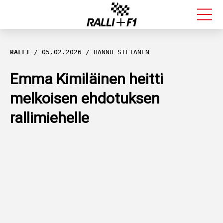
FORMULA 1
RALLI
05.02.2026
HANNU SILTANEN
RALLI
Emma Kimiläinen heitti
melkoisen ehdotuksen
KALLE ROVANPERÄ
rallimiehelle
VALTTERI BOTTAS
MUUT