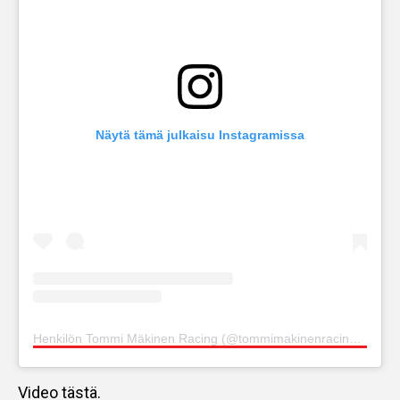
Näytä tämä julkaisu Instagramissa
Henkilön Tommi Mäkinen Racing (@tommimakinenracing) jakama julkaisu
Video tästä.